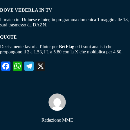
DOVE VEDERLA IN TV
Il match tra Udinese e Inter, in programma domenica 1 maggio alle 18,
sarà trasmesso da DAZN.
QUOTE
Decisamente favorita l’Inter per
BetFlag
ed i suoi analisti che
propongono il 2 a 1.53, l’1 a 5.80 con la X che moltiplica per 4.50.
Fa
W
Te
X
ce
ha
le
bo
ts
gr
ok
A
a
pp
m
Redazione MME