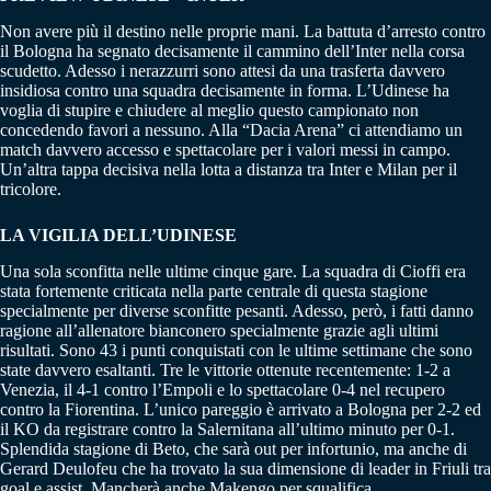
Non avere più il destino nelle proprie mani. La battuta d’arresto contro
il Bologna ha segnato decisamente il cammino dell’Inter nella corsa
scudetto. Adesso i nerazzurri sono attesi da una trasferta davvero
insidiosa contro una squadra decisamente in forma. L’Udinese ha
voglia di stupire e chiudere al meglio questo campionato non
concedendo favori a nessuno. Alla “Dacia Arena” ci attendiamo un
match davvero accesso e spettacolare per i valori messi in campo.
Un’altra tappa decisiva nella lotta a distanza tra Inter e Milan per il
tricolore.
LA VIGILIA DELL’UDINESE
Una sola sconfitta nelle ultime cinque gare. La squadra di Cioffi era
stata fortemente criticata nella parte centrale di questa stagione
specialmente per diverse sconfitte pesanti. Adesso, però, i fatti danno
ragione all’allenatore bianconero specialmente grazie agli ultimi
risultati. Sono 43 i punti conquistati con le ultime settimane che sono
state davvero esaltanti. Tre le vittorie ottenute recentemente: 1-2 a
Venezia, il 4-1 contro l’Empoli e lo spettacolare 0-4 nel recupero
contro la Fiorentina. L’unico pareggio è arrivato a Bologna per 2-2 ed
il KO da registrare contro la Salernitana all’ultimo minuto per 0-1.
Splendida stagione di Beto, che sarà out per infortunio, ma anche di
Gerard Deulofeu che ha trovato la sua dimensione di leader in Friuli tra
goal e assist. Mancherà anche Makengo per squalifica.