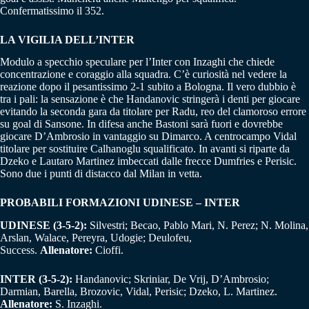
Confermatissimo il 352.
LA VIGILIA DELL’INTER
Modulo a specchio speculare per l’Inter con Inzaghi che chiede
concentrazione e coraggio alla squadra. C’è curiosità nel vedere la
reazione dopo il pesantissimo 2-1 subito a Bologna. Il vero dubbio è
tra i pali: la sensazione è che Handanovic stringerà i denti per giocare
evitando la seconda gara da titolare per Radu, reo del clamoroso errore
su goal di Sansone. In difesa anche Bastoni sarà fuori e dovrebbe
giocare D’Ambrosio in vantaggio su Dimarco. A centrocampo Vidal
titolare per sostituire Calhanoglu squalificato. In avanti si riparte da
Dzeko e Lautaro Martinez imbeccati dalle frecce Dumfries e Perisic.
Sono due i punti di distacco dal Milan in vetta.
PROBABILI FORMAZIONI UDINESE – INTER
UDINESE (3-5-2):
Silvestri; Becao, Pablo Mari, N. Perez; N. Molina,
Arslan, Walace, Pereyra, Udogie; Deulofeu,
Success.
Allenatore:
Cioffi.
INTER (3-5-2):
Handanovic; Skriniar, De Vrij, D’Ambrosio;
Darmian, Barella, Brozovic, Vidal, Perisic; Dzeko, L. Martinez.
Allenatore:
S. Inzaghi.