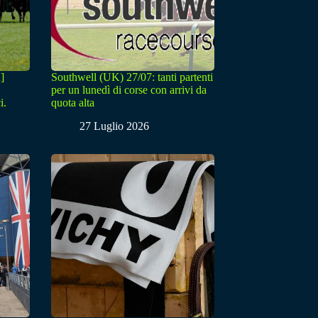
]
Southwell (UK) 27/07: tanti partenti
per un lunedì di corse con arrivi da
i.
quota alta
27 Luglio 2026