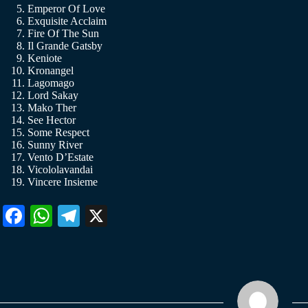
Emperor Of Love
Exquisite Acclaim
Fire Of The Sun
Il Grande Gatsby
Keniote
Kronangel
Lagomago
Lord Sakay
Mako Ther
See Hector
Some Respect
Sunny River
Vento D’Estate
Vicololavandai
Vincere Insieme
Fa
W
Te
X
ce
ha
le
bo
ts
gr
ok
A
a
pp
m