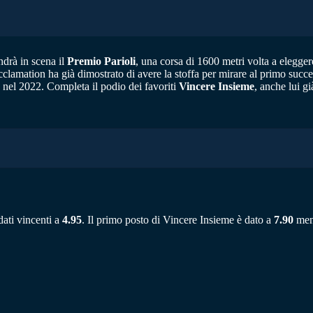
drà in scena il
Premio Parioli
, una corsa di 1600 metri volta a eleggere 
Acclamation ha già dimostrato di avere la stoffa per mirare al primo suc
o nel 2022. Completa il podio dei favoriti
Vincere Insieme
, anche lui g
dati vincenti a
4.95
. Il primo posto di Vincere Insieme è dato a
7.90
ment