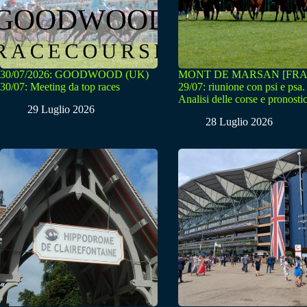
30/07/2026: GOODWOOD (UK)
MONT DE MARSAN [FRA
30/07: Meeting da top races
29/07: riunione con psi e psa.
Analisi delle corse e pronostic
29 Luglio 2026
28 Luglio 2026