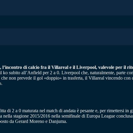
l’incontro di calcio fra il Villareal e il Liverpool, valevole per il 
 ko subito all’Anfield per 2 a 0. Liverpool che, naturalmente, parte co
e non prevede il gol «doppio» in trasferta, il Villareal vincendo con du
o.
di 2 a 0 maturata nel match di andata è pesante e, per rimettersi in gio
uta nella stagione 2015/2016 nella semifinale di Europa League conclusa
mposto da Gerard Moreno e Danjuma.