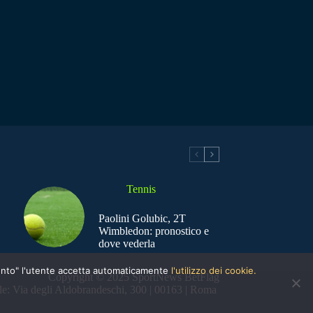
Tennis
Paolini Golubic, 2T
Wimbledon: pronostico e
dove vederla
nsento" l'utente accetta automaticamente
l'utilizzo dei cookie.
Copyright © 2025 SportNews BetFlag
e: Via degli Aldobrandeschi, 300 | 00163 | Roma