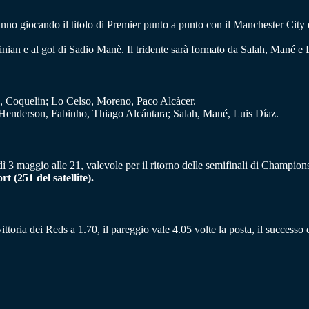
tanno giocando il titolo di Premier punto a punto con il Manchester City e
pinian e al gol di Sadio Manè. Il tridente sarà formato da Salah, Mané e 
e, Coquelin; Lo Celso, Moreno, Paco Alcàcer.
Henderson, Fabinho, Thiago Alcántara; Salah, Mané, Luis Díaz.
 3 maggio alle 21, valevole per il ritorno delle semifinali di Champions 
 (251 del satellite).
ittoria dei Reds a 1.70, il pareggio vale 4.05 volte la posta, il successo 