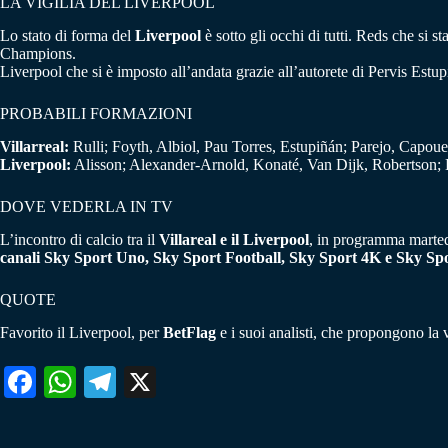
LA VIGILIA DEL LIVERPOOL
Lo stato di forma del
Liverpool
è sotto gli occhi di tutti. Reds che si s
Champions.
Liverpool che si è imposto all’andata grazie all’autorete di Pervis Estu
PROBABILI FORMAZIONI
Villarreal:
Rulli; Foyth, Albiol, Pau Torres, Estupiñán; Parejo, Capou
Liverpool:
Alisson; Alexander-Arnold, Konaté, Van Dijk, Robertson; 
DOVE VEDERLA IN TV
L’incontro di calcio tra il
Villareal e il Liverpool
, in programma martedì
canali Sky Sport Uno, Sky Sport Football, Sky Sport 4K e Sky Sport
QUOTE
Favorito il Liverpool, per
BetFlag
e i suoi analisti, che propongono la v
Fa
W
Te
X
ce
ha
le
bo
ts
gr