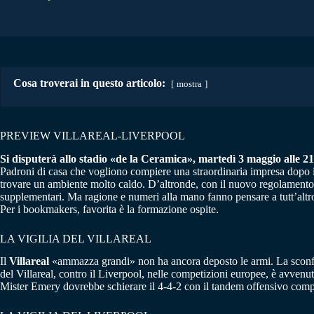
Cosa troverai in questo articolo:
mostra
PREVIEW VILLAREAL-LIVERPOOL
Si disputerà allo stadio «de la Ceramica», martedì 3 maggio alle 21, 
Padroni di casa che vogliono compiere una straordinaria impresa dopo il
trovare un ambiente molto caldo. D’altronde, con il nuovo regolamento ch
supplementari. Ma ragione e numeri alla mano fanno pensare a tutt’altr
Per i bookmakers, favorita è la formazione ospite.
LA VIGILIA DEL VILLAREAL
Il
Villareal
«ammazza grandi» non ha ancora deposto le armi. La sconfitta 
del Villareal, contro il Liverpool, nelle competizioni europee, è avven
Mister Emery dovrebbe schierare il 4-4-2 con il tandem offensivo co