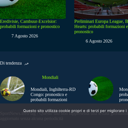
Eredivisie, Cambuur-Excelsior:
Preliminari Europa League, B
probabili formazioni e pronostico
Hearts: probabili formazioni e
pronostico
7 Agosto 2026
6 Agosto 2026
Di tendenza
Mondiali
Mondiali, Inghilterra-RD
Mond
Congo: pronostico e
prob
probabili formazioni
pron
Questo sito utilizza cookie propri e di terzi per migliorar
SportNews.BetFlag - Questo sito non rappresenta una testata giornalist
aggiornato senza alcuna periodicità