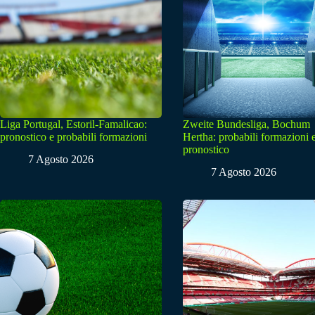
Liga Portugal, Estoril-Famalicao:
Zweite Bundesliga, Bochum
pronostico e probabili formazioni
Hertha: probabili formazioni 
pronostico
7 Agosto 2026
7 Agosto 2026