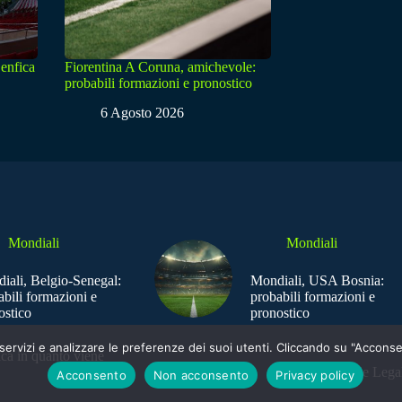
enfica
Fiorentina A Coruna, amichevole:
probabili formazioni e pronostico
6 Agosto 2026
Mondiali
Mondiali
iali, Belgio-Senegal:
Mondiali, USA Bosnia:
abili formazioni e
probabili formazioni e
ostico
pronostico
e i servizi e analizzare le preferenze dei suoi utenti. Cliccando su "Acco
ica in quanto viene
Sede Legal
Acconsento
Non acconsento
Privacy policy