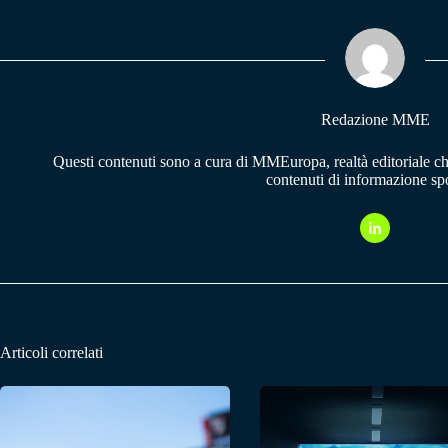
ok
A
a
pp
m
Redazione MME
Questi contenuti sono a cura di MMEuropa, realtà editoriale c
contenuti di informazione spo
Articoli correlati