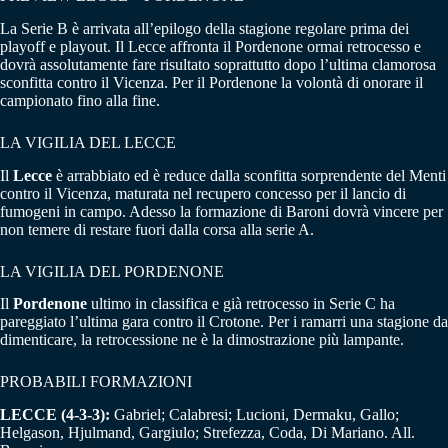
La Serie B è arrivata all’epilogo della stagione regolare prima dei
playoff e playout. Il Lecce affronta il Pordenone ormai retrocesso e
dovrà assolutamente fare risultato soprattutto dopo l’ultima clamorosa
sconfitta contro il Vicenza. Per il Pordenone la volontà di onorare il
campionato fino alla fine.
LA VIGILIA DEL LECCE
Il
Lecce
è arrabbiato ed è reduce dalla sconfitta sorprendente del Menti
contro il Vicenza, maturata nel recupero concesso per il lancio di
fumogeni in campo. Adesso la formazione di Baroni dovrà vincere per
non temere di restare fuori dalla corsa alla serie A.
LA VIGILIA DEL PORDENONE
Il
Pordenone
ultimo in classifica e già retrocesso in Serie C ha
pareggiato l’ultima gara contro il Crotone. Per i ramarri una stagione da
dimenticare, la retrocessione ne è la dimostrazione più lampante.
PROBABILI FORMAZIONI
LECCE (4-3-3):
Gabriel; Calabresi; Lucioni, Dermaku, Gallo;
Helgason, Hjulmand, Gargiulo; Strefezza, Coda, Di Mariano. All.