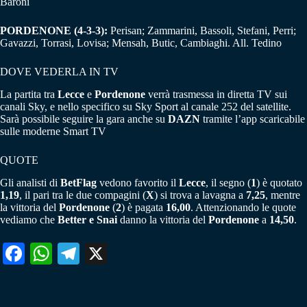
Baroni
PORDENONE (4-3-3):
Perisan; Zammarini, Bassoli, Stefani, Perri;
Gavazzi, Torrasi, Lovisa; Mensah, Butic, Cambiaghi. All. Tedino
DOVE VEDERLA IN TV
La partita tra
Lecce
e
Pordenone
verrà trasmessa in diretta TV sui
canali Sky, e nello specifico su Sky Sport al canale 252 del satellite.
Sarà possibile seguire la gara anche su
DAZN
tramite l’app scaricabile
sulle moderne Smart TV
QUOTE
Gli analisti di
BetFlag
vedono favorito il
Lecce
, il segno (
1
) è quotato
1,19
, il pari tra le due compagini (
X
) si trova a lavagna a
7,25
, mentre
la vittoria del
Pordenone
(
2
) è pagata
16,00
. Attenzionando le quote
vediamo che
Better e Snai
danno la vittoria del
Pordenone
a
14,50
.
Fa
W
Te
X
ce
ha
le
bo
ts
gr