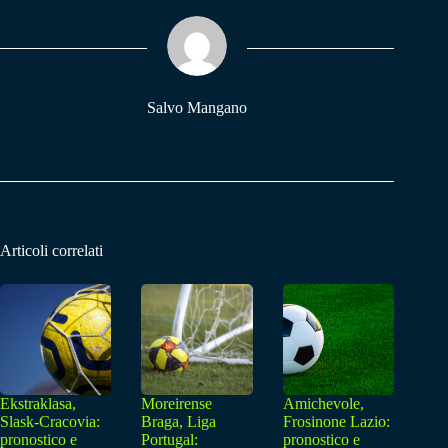
ok
A
a
pp
m
Salvo Mangano
Articoli correlati
Ekstraklasa,
Moreirense
Amichevole,
Slask-Cracovia:
Braga, Liga
Frosinone Lazio:
pronostico e
Portugal:
pronostico e