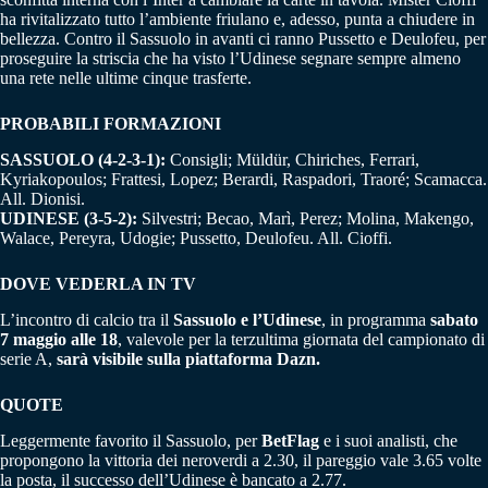
ha rivitalizzato tutto l’ambiente friulano e, adesso, punta a chiudere in
bellezza. Contro il Sassuolo in avanti ci ranno Pussetto e Deulofeu, per
proseguire la striscia che ha visto l’Udinese segnare sempre almeno
una rete nelle ultime cinque trasferte.
PROBABILI FORMAZIONI
SASSUOLO (4-2-3-1):
Consigli; Müldür, Chiriches, Ferrari,
Kyriakopoulos; Frattesi, Lopez; Berardi, Raspadori, Traoré; Scamacca.
All. Dionisi.
UDINESE (3-5-2):
Silvestri; Becao, Marì, Perez; Molina, Makengo,
Walace, Pereyra, Udogie; Pussetto, Deulofeu. All. Cioffi.
DOVE VEDERLA IN TV
L’incontro di calcio tra il
Sassuolo e l’Udinese
, in programma
sabato
7 maggio alle 18
, valevole per la terzultima giornata del campionato di
serie A,
sarà visibile sulla piattaforma Dazn.
QUOTE
Leggermente favorito il Sassuolo, per
BetFlag
e i suoi analisti, che
propongono la vittoria dei neroverdi a 2.30, il pareggio vale 3.65 volte
la posta, il successo dell’Udinese è bancato a 2.77.