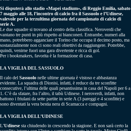
Si disputerà allo stadio «Mapei stadium», di Reggio Emilia, sabato
7 maggio alle 18, l’incontro di calcio fra il Sassuolo e l’Udinese,
valevole per la terzultima giornata del campionato di calcio di
serie A.
Le due squadre si trovano al centro della classifica. Neroverdi che
vantano tre punti in più rispetto ai bianconeri. Entrambe, numeri alla
mano, potrebbero agganciare il Torino che occupa il decimo posto, ma
sostanzialmente non ci sono reali obiettivi da raggiungere. Potrebbe,
quindi, venirne fuori una gara divertente e ricca di gol.
Per i bookmakers, favorita è la formazione di casa.
LA VIGILIA DEL SASSUOLO
Il calo del
Sassuolo
nelle ultime giornata è vistoso e abbastanza
evidente. La squadra di Dionisi, infatti, è reduce da tre sconfitte
consecutive, l’ultima delle quali pesantissima in casa del Napoli per 6 a
1. C’è da sfatare, fra l’altro, il tabù Udinese. I neroverdi, infatti, non
battono i friulani da sette partite in serie A (3 pareggi e 4 sconfitte) e
sono diventati la vera bestia nera di Scamacca e compagni.
LA VIGILIA DELL’UDINESE
L’
Udinese
sta chiudendo in crescendo la stagione. E non sarà certo la
sconfitta interna con l’Inter a cambiare la carte in tavola. Mister Cioffi