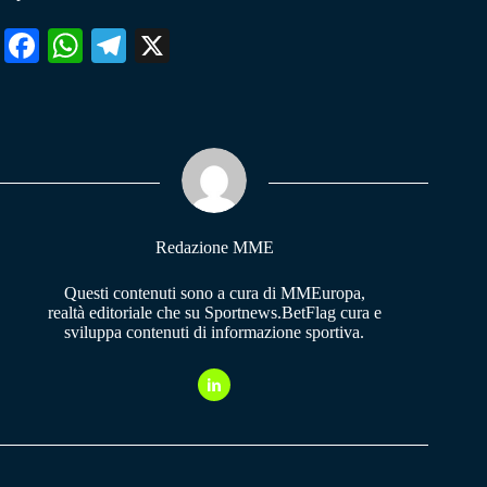
Fa
W
Te
X
ce
ha
le
bo
ts
gr
ok
A
a
pp
m
Redazione MME
Questi contenuti sono a cura di MMEuropa,
realtà editoriale che su Sportnews.BetFlag cura e
sviluppa contenuti di informazione sportiva.