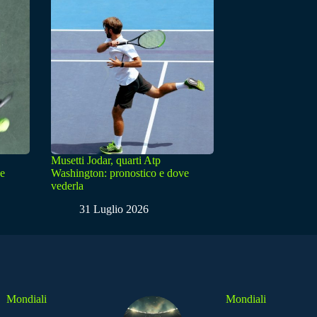
Musetti Jodar, quarti Atp
ve
Washington: pronostico e dove
vederla
31 Luglio 2026
Mondiali
Mondiali