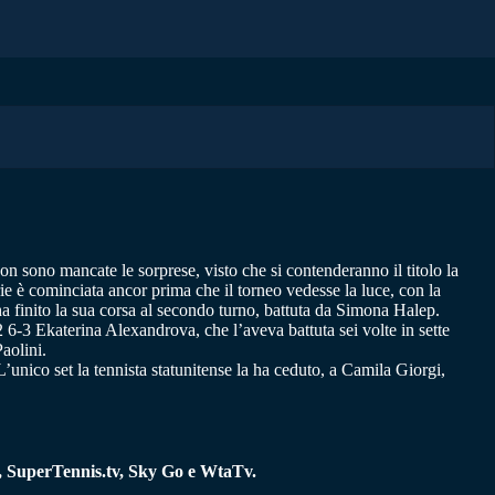
non sono mancate le sorprese, visto che si contenderanno il titolo la
ie è cominciata ancor prima che il torneo vedesse la luce, con la
ha finito la sua corsa al secondo turno, battuta da Simona Halep.
2 6-3 Ekaterina Alexandrova, che l’aveva battuta sei volte in sette
aolini.
’unico set la tennista statunitense la ha ceduto, a Camila Giorgi,
X, SuperTennis.tv, Sky Go e WtaTv.