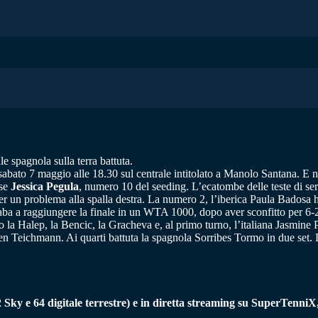
e spagnola sulla terra battuta.
rà sabato 7 maggio alle 18.30 sul centrale intitolato a Manolo Santana. E 
nse
Jessica Pegula
, numero 10 del seeding. L’ecatombe delle teste di ser
per un problema alla spalla destra. La numero 2, l’iberica Paula Badosa 
 araba a raggiungere la finale in un WTA 1000, dopo aver sconfitto per 6-
o la Halep, la Bencic, la Gracheva e, al primo turno, l’italiana Jasmine P
len Teichmann. Ai quarti battuta la spagnola Sorribes Tormo in due set. L
 Sky e 64 digitale terrestre) e in diretta streaming su SuperTenni