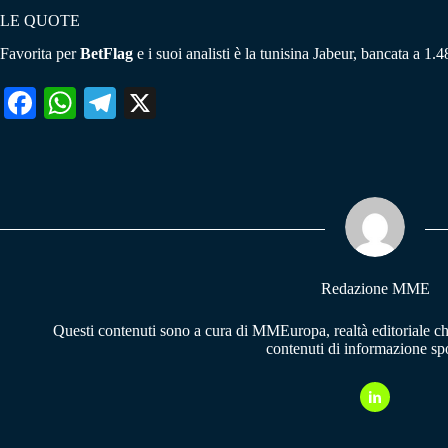
LE QUOTE
Favorita per
BetFlag
e i suoi analisti è la tunisina Jabeur, bancata a 1.
Fa
W
Te
X
ce
ha
le
bo
ts
gr
ok
A
a
pp
m
Redazione MME
Questi contenuti sono a cura di MMEuropa, realtà editoriale c
contenuti di informazione spo