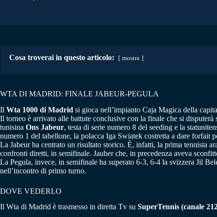
Cosa troverai in questo articolo:
mostra
WTA DI MADRID: FINALE JABEUR-PEGULA
Il
Wta 1000 di Madrid
si gioca nell’impianto Caja Magica della capital
Il torneo è arrivato alle battute conclusive con la finale che si dispute
tunisina
Ons Jabeur
, testa di serie numero 8 del seeding e la statunite
numero 1 del tabellone, la polacca Iga Swiatek costretta a dare forfait 
La Jabeur ha centrato un risultato storico. È, infatti, la prima tennista
confronti diretti, in semifinale. Jauber che, in precedenza aveva sconfitt
La Pegula, invece, in semifinale ha superato 6-3, 6-4 la svizzera Jil Be
nell’incontro di primo turno.
DOVE VEDERLO
Il Wta di Madrid è trasmesso in diretta Tv su
SuperTennis (canale 212