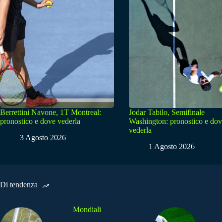
Berrettini Navone, 1T Montreal:
Jodar Tabilo, Semifinale
pronostico e dove vederla
Washington: pronostico e do
vederla
3 Agosto 2026
1 Agosto 2026
Di tendenza
Mondiali