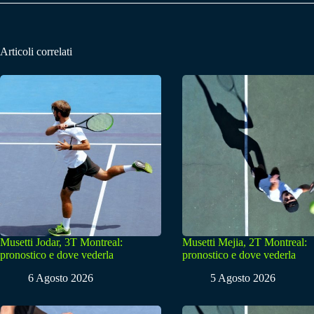
Articoli correlati
Musetti Jodar, 3T Montreal:
Musetti Mejia, 2T Montreal:
pronostico e dove vederla
pronostico e dove vederla
6 Agosto 2026
5 Agosto 2026