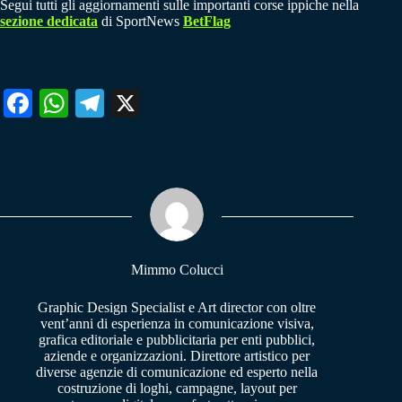
Segui tutti gli aggiornamenti sulle importanti corse ippiche nella
sezione dedicata
di SportNews
BetFlag
Fa
W
Te
X
ce
ha
le
bo
ts
gr
ok
A
a
pp
m
Mimmo Colucci
Graphic Design Specialist e Art director con oltre
vent’anni di esperienza in comunicazione visiva,
grafica editoriale e pubblicitaria per enti pubblici,
aziende e organizzazioni. Direttore artistico per
diverse agenzie di comunicazione ed esperto nella
costruzione di loghi, campagne, layout per