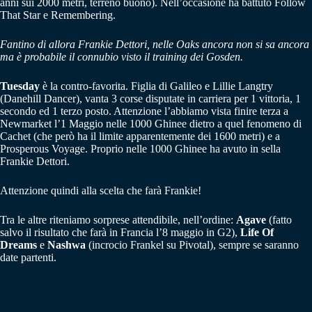
anni sui 2000 metri, terreno buono). Nell’occasione ha battuto Follow
That Star e Remembering.
Fantino di allora Frankie Dettori, nelle Oaks ancora non si sa ancora
ma è probabile il connubio visto il training dei Gosden.
Tuesday
è la contro-favorita. Figlia di Galileo e Lillie Langtry
(Danehill Dancer), vanta 3 corse disputate in carriera per 1 vittoria, 1
secondo ed 1 terzo posto. Attenzione l’abbiamo vista finire terza a
Newmarket l’1 Maggio nelle 1000 Ghinee dietro a quel fenomeno di
Cachet (che però ha il limite apparentemente dei 1600 metri) e a
Prosperous Voyage. Proprio nelle 1000 Ghinee ha avuto in sella
Frankie Dettori.
Attenzione quindi alla scelta che farà Frankie!
Tra le altre riteniamo sorprese attendibile, nell’ordine:
Agave
(fatto
salvo il risultato che farà in Francia l’8 maggio in G2),
Life Of
Dreams
e
Nashwa
(incrocio Frankel su Pivotal), sempre se saranno
date partenti.