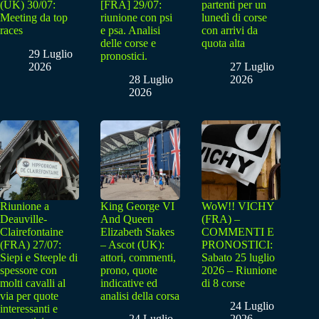
(UK) 30/07:
[FRA] 29/07:
partenti per un
Meeting da top
riunione con psi
lunedì di corse
races
e psa. Analisi
con arrivi da
delle corse e
quota alta
29 Luglio
pronostici.
2026
27 Luglio
28 Luglio
2026
2026
Riunione a
King George VI
WoW!! VICHY
Deauville-
And Queen
(FRA) –
Clairefontaine
Elizabeth Stakes
COMMENTI E
(FRA) 27/07:
– Ascot (UK):
PRONOSTICI:
Siepi e Steeple di
attori, commenti,
Sabato 25 luglio
spessore con
prono, quote
2026 – Riunione
molti cavalli al
indicative ed
di 8 corse
via per quote
analisi della corsa
24 Luglio
interessanti e
24 Luglio
2026