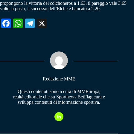
propongono la vittoria dei colchoneros a 1.63, il pareggio vale 3.65
volte la posta, il successo dell’Elche è bancato a 5.20.
Fa
W
Te
X
ce
ha
le
bo
ts
gr
ok
A
a
pp
m
Redazione MME
Questi contenuti sono a cura di MMEuropa,
realtà editoriale che su Sportnews.BetFlag cura e
sviluppa contenuti di informazione sportiva.