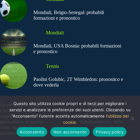
Mondiali, Belgio-Senegal: probabili
formazioni e pronostico
Mondiali
Mondiali, USA Bosnia: probabili formazioni
e pronostico
Tennis
Paolini Golubic, 2T Wimbledon: pronostico e
dove vederla
Questo sito utilizza cookie propri e di terzi per migliorare i
SportNews.BetFlag -
Copyright © 2025
servizi e analizzare le preferenze dei suoi utenti. Cliccando su
Questo sito non
SportNews BetFlag
"Acconsento" l'utente accetta automaticamente
l'utilizzo dei
rappresenta una testata
Sede Legale: Via degli
giornalistica in quanto
Aldobrandeschi, 300 |
cookie.
viene aggiornato senza
00163 | Roma
Acconsento
Non acconsento
Privacy policy
alcuna periodicità