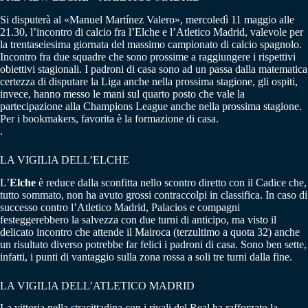
Si disputerà al «Manuel Martínez Valero», mercoledì 11 maggio alle
21.30, l’incontro di calcio fra l’Elche e l’Atletico Madrid, valevole per
la trentaseiesima giornata del massimo campionato di calcio spagnolo.
Incontro fra due squadre che sono prossime a raggiungere i rispettivi
obiettivi stagionali. I padroni di casa sono ad un passa dalla matematica
certezza di disputare la Liga anche nella prossima stagione, gli ospiti,
invece, hanno messo le mani sul quarto posto che vale la
partecipazione alla Champions League anche nella prossima stagione.
Per i bookmakers, favorita è la formazione di casa.
.
LA VIGILIA DELL’ELCHE
L’
Elche
è reduce dalla sconfitta nello scontro diretto con il Cadice che,
tutto sommato, non ha avuto grossi contraccolpi in classifica. In caso di
successo contro l’Atletico Madrid, Palacios e compagni
festeggerebbero la salvezza con due turni di anticipo, ma visto il
delicato incontro che attende il Mairoca (terzultimo a quota 32) anche
un risultato diverso potrebbe far felici i padroni di casa. Sono ben sette,
infatti, i punti di vantaggio sulla zona rossa a soli tre turni dalla fine.
LA VIGILIA DELL’ATLETICO MADRID
La vittoria nella stracittadina con i rivali del Real ha rafforzato la