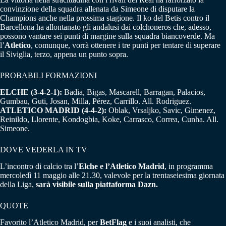
convinzione della squadra allenata da Simeone di disputare la
Champions anche nella prossima stagione. Il ko del Betis contro il
Barcellona ha allontanato gli andalusi dai colchoneros che, adesso,
possono vantare sei punti di margine sulla squadra biancoverde. Ma
l’
Atletico
, comunque, vorrà ottenere i tre punti per tentare di superare
il Siviglia, terzo, appena un punto sopra.
PROBABILI FORMAZIONI
ELCHE (3-4-2-1):
Badia, Bigas, Mascarell, Barragan, Palacios,
Gumbau, Guti, Josan, Milla, Pérez, Carrillo. All. Rodriguez.
ATLETICO MADRID (4-4-2):
Oblak, Vrsaljko, Savic, Gimenez,
Reinildo, Llorente, Kondogbia, Koke, Carrasco, Correa, Cunha. All.
Simeone.
DOVE VEDERLA IN TV
L’incontro di calcio tra l’
Elche e l’Atletico Madrid
, in programma
mercoledì 11 maggio alle 21.30, valevole per la trentaseiesima giornata
della Liga,
sarà visibile sulla piattaforma Dazn.
QUOTE
Favorito l’Atletico Madrid, per
BetFlag
e i suoi analisti, che