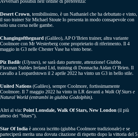
Avversari possibili nell’ordine di preferenza:
Desert Crown
, temibilissimo, è un Nathaniel che ha debuttato e vinto,
il suo trainer Sir Michael Stoute lo presenta in modo consapevole con
solo una corsa nelle gambe.
Changingoftheguard
(Galileo), AP O’Brien trainer, altra variante
Coolmore con Mr Westerberg come proprietario di riferimento. Il 4
maggio in G3 nelle Chester Vase ha vinto bene.
Piz Badil
e (
Ulysses
), se sarà dato partente, attenzione! Giubba
Flaxman Stables Ireland Ltd, training di Donnacha Aidan O’Brien. Il
cavallo a Leopardstown il 2 aprile 2022 ha vinto un G3 in bello stile.
United Nations
(Galileo), sempre Coolmore, fortissimamente
Coolmore. Il 7 maggio 2022 ha vinto in LR davanti a
Walk Of Stars e
Natural World (entrambi in giubba Godolphin).
Altri al via:
Point Lonsdale, Walk Of Stars, New London
(il più
atteso dei “blues”).
Star Of India
è ancora iscritto (giubba Coolmore tradizionale) e se
parteciperà merita una dovuta citazione di rispetto dopo la vittoria del 5