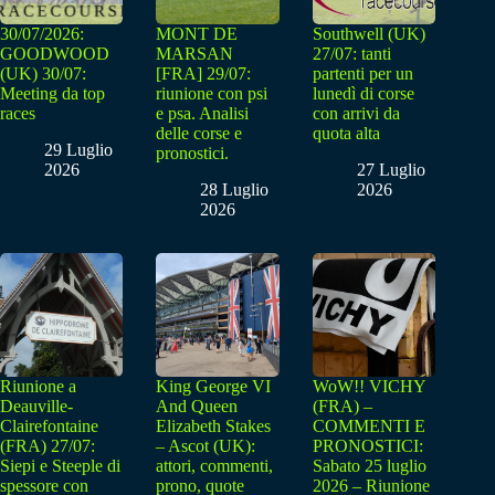
30/07/2026:
MONT DE
Southwell (UK)
GOODWOOD
MARSAN
27/07: tanti
(UK) 30/07:
[FRA] 29/07:
partenti per un
Meeting da top
riunione con psi
lunedì di corse
races
e psa. Analisi
con arrivi da
delle corse e
quota alta
29 Luglio
pronostici.
2026
27 Luglio
28 Luglio
2026
2026
Riunione a
King George VI
WoW!! VICHY
Deauville-
And Queen
(FRA) –
Clairefontaine
Elizabeth Stakes
COMMENTI E
(FRA) 27/07:
– Ascot (UK):
PRONOSTICI:
Siepi e Steeple di
attori, commenti,
Sabato 25 luglio
spessore con
prono, quote
2026 – Riunione