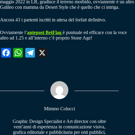
maggio 2022 in LR, gradisce il terreno morbido, ovviamente è un altro
Galileo con mamma da Desert Style che è quello che ci intriga.
Ancora 43 i partenti iscritti in attesa del forfait definitvo.
Ovviamente l’
antepost BetFlag
è puntuale ed efficace con la voce
altro ad 1.25 e all’interno c’è proprio Stone Age!
Fa
W
Te
X
ce
ha
le
bo
ts
gr
ok
A
a
pp
m
Mimmo Colucci
Graphic Design Specialist e Art director con oltre
vent’anni di esperienza in comunicazione visiva,
grafica editoriale e pubblicitaria per enti pubblici,