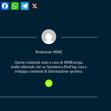
Fa
W
Te
X
ce
ha
le
bo
ts
gr
ok
A
a
pp
m
Redazione MME
Questi contenuti sono a cura di MMEuropa,
realtà editoriale che su Sportnews.BetFlag cura e
sviluppa contenuti di informazione sportiva.