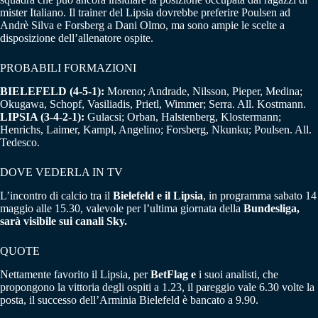
mister Italiano. Il trainer del Lipsia dovrebbe preferire Poulsen ad
Andrè Silva e Forsberg a Dani Olmo, ma sono ampie le scelte a
disposizione dell’allenatore ospite.
PROBABILI FORMAZIONI
BIELEFELD (4-5-1):
Moreno; Andrade, Nilsson, Pieper, Medina;
Okugawa, Schopf, Vasiliadis, Prietl, Wimmer; Serra. All. Kostmann.
LIPSIA (3-4-2-1):
Gulacsi; Orban, Halstenberg, Klostermann;
Henrichs, Laimer, Kampl, Angelino; Forsberg, Nkunku; Poulsen. All.
Tedesco.
DOVE VEDERLA IN TV
L’incontro di calcio tra il
Bielefeld e il Lipsia
, in programma sabato 14
maggio alle 15.30, valevole per l’ultima giornata della
Bundesliga,
sarà visibile sui canali Sky.
QUOTE
Nettamente favorito il Lipsia, per
BetFlag e
i suoi analisti, che
propongono la vittoria degli ospiti a 1.23, il pareggio vale 6.30 volte la
posta, il successo dell’Arminia Bielefeld è bancato a 9.90.