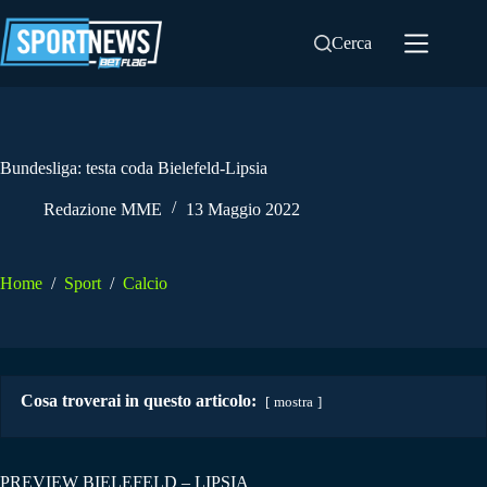
Salta
al
Cerca
contenuto
Bundesliga: testa coda Bielefeld-Lipsia
Redazione MME
13 Maggio 2022
Home
/
Sport
/
Calcio
Cosa troverai in questo articolo:
mostra
PREVIEW BIELEFELD – LIPSIA