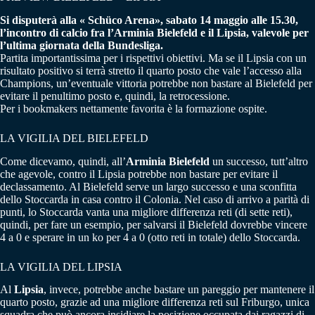
Si disputerà alla « Schüco Arena», sabato 14 maggio alle 15.30,
l’incontro di calcio fra l’Arminia Bielefeld e il Lipsia, valevole per
l’ultima giornata della Bundesliga.
Partita importantissima per i rispettivi obiettivi. Ma se il Lipsia con un
risultato positivo si terrà stretto il quarto posto che vale l’accesso alla
Champions, un’eventuale vittoria potrebbe non bastare al Bielefeld per
evitare il penultimo posto e, quindi, la retrocessione.
Per i bookmakers nettamente favorita è la formazione ospite.
LA VIGILIA DEL BIELEFELD
Come dicevamo, quindi, all’
Arminia Bielefeld
un successo, tutt’altro
che agevole, contro il Lipsia potrebbe non bastare per evitare il
declassamento. Al Bielefeld serve un largo successo e una sconfitta
dello Stoccarda in casa contro il Colonia. Nel caso di arrivo a parità di
punti, lo Stoccarda vanta una migliore differenza reti (di sette reti),
quindi, per fare un esempio, per salvarsi il Bielefeld dovrebbe vincere
4 a 0 e sperare in un ko per 4 a 0 (otto reti in totale) dello Stoccarda.
LA VIGILIA DEL LIPSIA
Al
Lipsia
, invece, potrebbe anche bastare un pareggio per mantenere il
quarto posto, grazie ad una migliore differenza reti sul Friburgo, unica
squadra che può ancora insidiare la posizione occupata dai ragazzi di