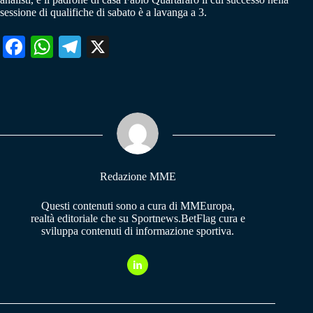
sessione di qualifiche di sabato è a lavanga a 3.
Fa
W
Te
X
ce
ha
le
bo
ts
gr
ok
A
a
pp
m
Redazione MME
Questi contenuti sono a cura di MMEuropa,
realtà editoriale che su Sportnews.BetFlag cura e
sviluppa contenuti di informazione sportiva.