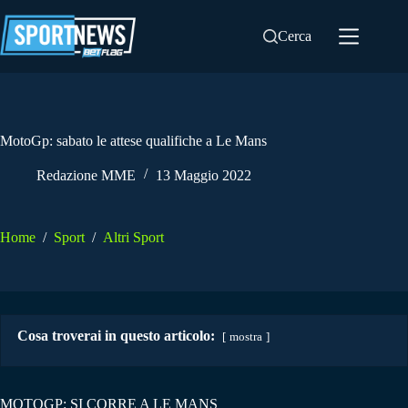
Salta
al
Cerca
contenuto
MotoGp: sabato le attese qualifiche a Le Mans
Redazione MME
13 Maggio 2022
Home
/
Sport
/
Altri Sport
Cosa troverai in questo articolo:
mostra
MOTOGP: SI CORRE A LE MANS