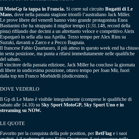
Il MotoGp fa tappa in Francia.
Si corre sul circuito
Bugatti di Le
Mans
, dove nella passata stagione trionfò l’australiano Jack Miller.
Le prove libere del venerdì hanno visto grande protagonista Enea
Bastianini che ha strappato il miglior tempo (1:31.148, record della
pista) rifilando due decimi a un altrettanto veloce e competitivo Aleix
Espargaró in sella alla sua Aprilia. Terzo tempo per Alex Rins su
Suzuki, davanti a Zarco e a Pecco Bagnaia.
Il francese Fabio Quartararo, il più atteso in questo week end ha chiuso
in sesta posizione, ma punta a rifarsi immediatamente nelle qualifiche
del sabato.
Il vincitore della passata edizione, Jack Miller ha concluso la giornata
di libere in undicesima posizione, ottavo tempo per Joan Mir, fuori
dalla top ten Franco Morbidelli (dodicesimo).
DOVE VEDERLO
Il Gp di Le Mans è visibile integralmente (comprese le qualifiche di
sabato alle 14.10) su
Sky Sport MotoGP, Sky Sport Uno e in
streaming su NOW.
LE QUOTE
Favorito per la conquista della pole position, per
BetFlag
e i suoi
analisti, è il padrone di casa Fabio Quartararo il cui successo nella