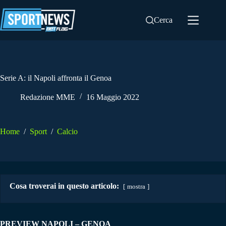
Salta
al
Cerca
contenuto
Serie A: il Napoli affronta il Genoa
Redazione MME
16 Maggio 2022
Home
/
Sport
/
Calcio
Cosa troverai in questo articolo:
mostra
PREVIEW NAPOLI – GENOA