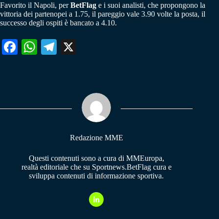
Favorito il Napoli, per
BetFlag
e i suoi analisti, che propongono la
vittoria dei partenopei a 1.75, il pareggio vale 3.90 volte la posta, il
successo degli ospiti è bancato a 4.10.
Fa
W
Te
X
ce
ha
le
bo
ts
gr
ok
A
a
pp
m
Redazione MME
Questi contenuti sono a cura di MMEuropa,
realtà editoriale che su Sportnews.BetFlag cura e
sviluppa contenuti di informazione sportiva.