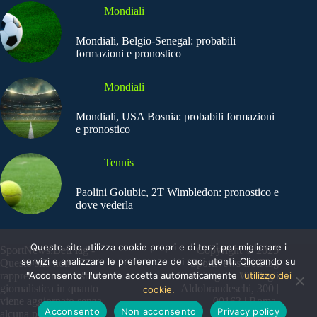
Mondiali
Mondiali, Belgio-Senegal: probabili
formazioni e pronostico
Mondiali
Mondiali, USA Bosnia: probabili formazioni
e pronostico
Tennis
Paolini Golubic, 2T Wimbledon: pronostico e
dove vederla
Questo sito utilizza cookie propri e di terzi per migliorare i
SportNews.BetFlag -
Copyright © 2025
servizi e analizzare le preferenze dei suoi utenti. Cliccando su
Questo sito non
SportNews BetFlag
"Acconsento" l'utente accetta automaticamente
l'utilizzo dei
rappresenta una testata
Sede Legale: Via degli
giornalistica in quanto
Aldobrandeschi, 300 |
cookie.
viene aggiornato senza
00163 | Roma
Acconsento
Non acconsento
Privacy policy
alcuna periodicità