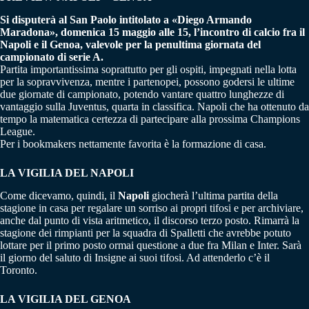
Si disputerà al San Paolo intitolato a «Diego Armando
Maradona», domenica 15 maggio alle 15, l’incontro di calcio fra il
Napoli e il Genoa, valevole per la penultima giornata del
campionato di serie A.
Partita importantissima soprattutto per gli ospiti, impegnati nella lotta
per la sopravvivenza, mentre i partenopei, possono godersi le ultime
due giornate di campionato, potendo vantare quattro lunghezze di
vantaggio sulla Juventus, quarta in classifica. Napoli che ha ottenuto da
tempo la matematica certezza di partecipare alla prossima Champions
League.
Per i bookmakers nettamente favorita è la formazione di casa.
LA VIGILIA DEL NAPOLI
Come dicevamo, quindi, il
Napoli
giocherà l’ultima partita della
stagione in casa per regalare un sorriso ai propri tifosi e per archiviare,
anche dal punto di vista aritmetico, il discorso terzo posto. Rimarrà la
stagione dei rimpianti per la squadra di Spalletti che avrebbe potuto
lottare per il primo posto ormai questione a due fra Milan e Inter. Sarà
il giorno del saluto di Insigne ai suoi tifosi. Ad attenderlo c’è il
Toronto.
LA VIGILIA DEL GENOA