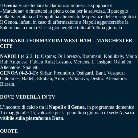
Il
Genoa
vuole tentare la clamorosa impresa. Espugnare il
«Maradona» e rimettersi in piena corsa per la salvezza. Il pareggio
della Salernitana ad Empoli ha alimentato le speranze delle inseguitrici.
Il Genoa, infatti, in caso di affermazione a Napoli aggancerebbe la
Salernitana a quota 31 e si giocherebbe tutto all’ultima giornata.
PROBABILI FORMAZIONI WEST HAM – MANCHESTER
CITY
NAPOLI (4-2-3-1):
Ospina; Di Lorenzo, Rrahmani, Koulibaly, Mario
Rui; Anguissa, Fabian Ruiz; Lozano, Mertens, L. Insigne; Osimhen.
Allenatore: Spalletti.
GENOA (4-2-3-1):
Sirigu; Freundrup, Ostigard, Bani, Vasquez;
Galdames, Badelj; Ekuban, Amiri, Portanova; Destro. Allenatore:
Blessin.
DOVE VEDERLA IN TV
L’incontro di calcio tra il
Napoli e il Genoa
, in programma domenica
15 maggio alle 15, valevole per la penultima giornata di serie A,
sarà
visibile sulla piattaforma Dazn.
QUOTE