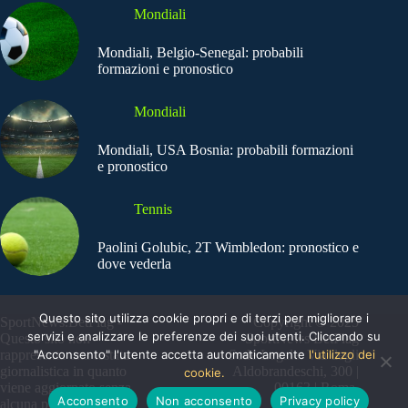
Mondiali
Mondiali, Belgio-Senegal: probabili
formazioni e pronostico
Mondiali
Mondiali, USA Bosnia: probabili formazioni
e pronostico
Tennis
Paolini Golubic, 2T Wimbledon: pronostico e
dove vederla
Questo sito utilizza cookie propri e di terzi per migliorare i
SportNews.BetFlag -
Copyright © 2025
servizi e analizzare le preferenze dei suoi utenti. Cliccando su
Questo sito non
SportNews BetFlag
"Acconsento" l'utente accetta automaticamente
l'utilizzo dei
rappresenta una testata
Sede Legale: Via degli
giornalistica in quanto
Aldobrandeschi, 300 |
cookie.
viene aggiornato senza
00163 | Roma
Acconsento
Non acconsento
Privacy policy
alcuna periodicità