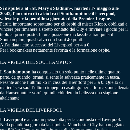
Si disputerà al «St. Mary’s Stadium», martedì 17 maggio alle
20.45, l’incontro di calcio fra il Southampton e il Liverpool,
valevole per la penultima giornata della Premier League.
Partita importante soprattutto per gli ospiti di mister Klopp, obbligati a
vincere per rimanere a stretto contatto del City e rinviare i giochi per il
titolo al primo posto. In una posizione di classifica tranquilla il
Southampton, quasi salvo con i suoi 40 punti.
All’andata netto successo del Liverpool per 4 a 0.
Per i bookmakers nettamente favorita è la formazione ospite.
LA VIGILIA DEL SOUTHAMPTON
Il
Southampton
ha conquistato un solo punto nelle ultime quattro
parte, da quando, ormai, si sente la salvezza praticamente in tasca.
Pesante anche l’ultimo ko in casa del Brentford per 3 a 0. Quello di
martedì sera sarà l’ultimo impegno casalingo per la formazione allenata
da Hansenhuttl e vorrà, quindi, chiudere in bellezza una stagione
altalenante.
LA VIGILIA DEL LIVERPOOL
Il
Liverpool
è ancora in piena lotta per la conquista del Liverpool.
Nella penultima giornata la capolista Manchester City ha pareggiato
con il West Ham e, quindi, in caso di affermazione, i reds si