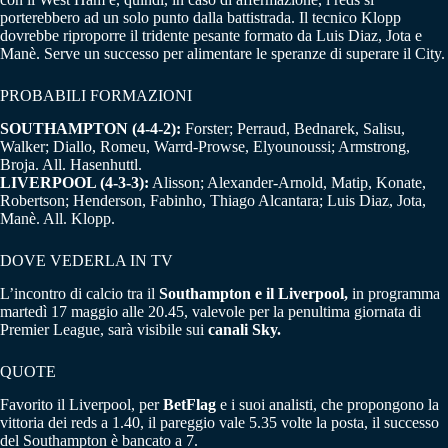
porterebbero ad un solo punto dalla battistrada. Il tecnico Klopp
dovrebbe riproporre il tridente pesante formato da Luis Diaz, Jota e
Manè. Serve un successo per alimentare le speranze di superare il City.
PROBABILI FORMAZIONI
SOUTHAMPTON (4-4-2):
Forster; Perraud, Bednarek, Salisu,
Walker; Diallo, Romeu, Warrd-Prowse, Elyounoussi; Armstrong,
Broja. All. Hasenhuttl.
LIVERPOOL (4-3-3):
Alisson; Alexander-Arnold, Matip, Konate,
Robertson; Henderson, Fabinho, Thiago Alcantara; Luis Diaz, Jota,
Manè. All. Klopp.
DOVE VEDERLA IN TV
L’incontro di calcio tra il
Southampton e il Liverpool,
in programma
martedì 17 maggio alle 20.45, valevole per la penultima giornata di
Premier League, sarà visibile sui
canali Sky.
QUOTE
Favorito il Liverpool, per
BetFlag
e i suoi analisti, che propongono la
vittoria dei reds a 1.40, il pareggio vale 5.35 volte la posta, il successo
del Southampton è bancato a 7.