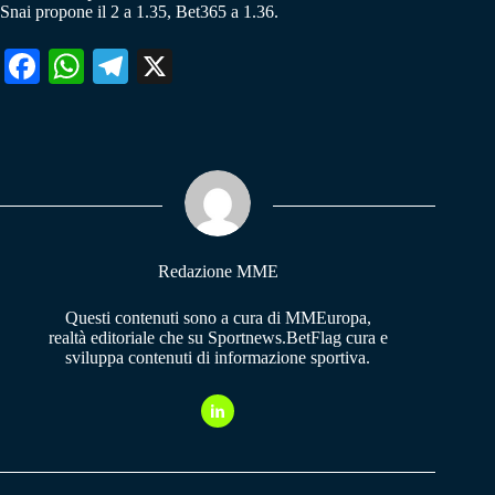
Snai propone il 2 a 1.35, Bet365 a 1.36.
Fa
W
Te
X
ce
ha
le
bo
ts
gr
ok
A
a
pp
m
Redazione MME
Questi contenuti sono a cura di MMEuropa,
realtà editoriale che su Sportnews.BetFlag cura e
sviluppa contenuti di informazione sportiva.