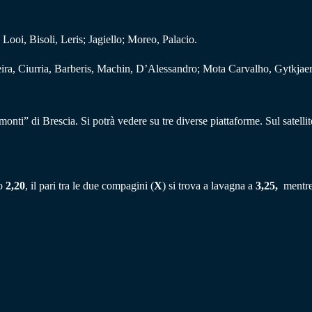
Looi, Bisoli, Leris; Jagiello; Moreo, Palacio.
ira, Ciurria, Barberis, Machin, D’Alessandro; Mota Carvalho, Gytkjaer
nti” di Brescia. Si potrà vedere su tre diverse piattaforme. Sul satelli
to
2,20
, il pari tra le due compagini (
X
) si trova a lavagna a
3,25,
mentre 