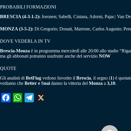
PROBABILI FORMAZIONI
BRESCIA (4-3-1-2):
Joronen; Sabelli, Cistana, Adorni, Pajac; Van De 
MONZA (3-5-2):
Di Gregorio; Donati, Marrone, Carlos Augusto; Pere
DOVE VEDERLA IN TV
Brescia-Monza
è in programma mercoledì alle 20:00 allo stadio “Rigamo
ma gli abbonati potranno usufruire anche del servizio
NOW
QUOTE
Gli analisti di
BetFlag
vedono favorito il
Brescia
, il segno (
1
) è quota
vediamo che
Better e Snai
danno la vittoria del
Monza
a
3,10
.
Fa
W
Te
X
ce
ha
le
bo
ts
gr
ok
A
a