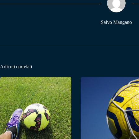
pp
m
Salvo Mangano
Articoli correlati