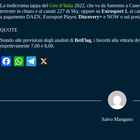
La tredicesima tappa del
Giro d’Italia
2022, che va da Sanremo a Cuneo, 
terrestre in chiaro e al canale 227 di Sky, oppure su
Eurosport 1
, al c
a pagamento DAZN, Eurosport Player,
Discovery+
e NOW o sul porta
QUOTE
Stando alle previsioni degli analisti di
BetFlag
, i favoriti alla vittoria 
rispettivamente 7,00 e 8,00.
Fa
W
Te
X
ce
ha
le
bo
ts
gr
ok
A
a
pp
m
Salvo Mangano