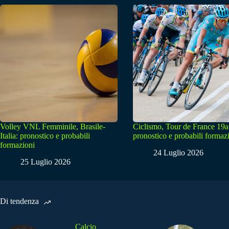
Volley VNL Femminile, Brasile-
Ciclismo, Tour de France 19a
Italia: pronostico e probabili
pronostico e probabili formaz
formazioni
24 Luglio 2026
25 Luglio 2026
Di tendenza
Calcio