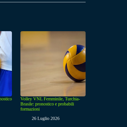
nostico
Volley VNL Femminile, Turchia-
Brasile: pronostico e probabili
formazioni
26 Luglio 2026