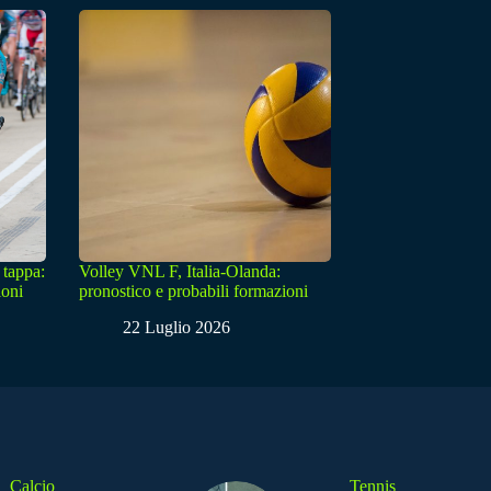
 tappa:
Volley VNL F, Italia-Olanda:
ioni
pronostico e probabili formazioni
22 Luglio 2026
Calcio
Tennis