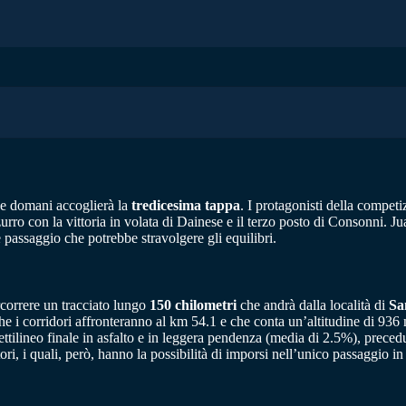
he domani accoglierà la
tredicesima tappa
. I protagonisti della comp
azzurro con la vittoria in volata di Dainese e il terzo posto di Consonni. 
 passaggio che potrebbe stravolgere gli equilibri.
rcorrere un tracciato lungo
150 chilometri
che andrà dalla località di
Sa
i corridori affronteranno al km 54.1 e che conta un’altitudine di 936 metr
l rettilineo finale in asfalto e in leggera pendenza (media di 2.5%), prece
tori, i quali, però, hanno la possibilità di imporsi nell’unico passaggio in