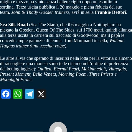
miglio e mezzo ha vinto senza battere ciglio dopo un esordio in
sordina. Terza uscita pubblica il 20 maggio e piena fiducia del suo
team,
John & Thady Gosden trainers
, avrà in sella
Frankie Dettori
.
Sea Silk Road
(Sea The Stars), che il 6 maggio a Nottingham ha
piegato la Gosden, Queen Of The Skies, sui 1700 metri, quindi allunga
alla terza uscita in carriera sul tracciato di Goodwood, ma il papà le
concede ampie garanzie di tenuta. Tom Marquand in sella,
William
Haggas trainer (una vecchia volpe).
Le altre al via che sperano di inserirsi nella lotta per la vittoria o almeno
di raccogliere una moneta sono (e le citiamo nell’ordine di preferenza
del betting inglese):
Ottilien, Eternal Pearl, Makinmedoit, Viareggio,
Present Moment, Bella Veneta, Morning Poem, Three Priests e
Moonlight Frolic.
Fa
W
Te
X
ce
ha
le
bo
ts
gr
ok
A
a
pp
m