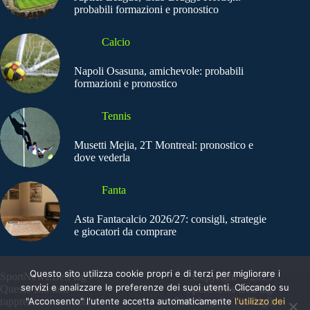
probabili formazioni e pronostico
Calcio
Napoli Osasuna, amichevole: probabili
formazioni e pronostico
Tennis
Musetti Mejia, 2T Montreal: pronostico e
dove vederla
Fanta
Asta Fantacalcio 2026/27: consigli, strategie
e giocatori da comprare
Questo sito utilizza cookie propri e di terzi per migliorare i
SportNews.BetFlag -
Copyright © 2025
servizi e analizzare le preferenze dei suoi utenti. Cliccando su
Questo sito non
SportNews BetFlag
rappresenta una testata
"Acconsento" l'utente accetta automaticamente
Sede Legale: Via degli
l'utilizzo dei