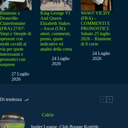
Riunione a
King George VI
WoW!! VICHY
Deauville-
And Queen
(FRA) –
Clairefontaine
Elizabeth Stakes
COMMENTI E
(FRA) 27/07:
– Ascot (UK):
PRONOSTICI:
Siepi e Steeple di
attori, commenti,
Sabato 25 luglio
spessore con
prono, quote
2026 – Riunione
molti cavalli al
indicative ed
di 8 corse
via per quote
analisi della corsa
24 Luglio
interessanti e
24 Luglio
2026
pronostici con
2026
sorprese
27 Luglio
2026
Di tendenza
Calcio
Jupiler League, Club Brugge Kortrijk: