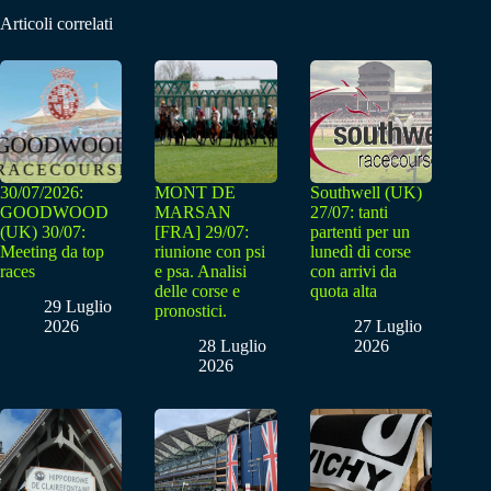
Articoli correlati
30/07/2026:
MONT DE
Southwell (UK)
GOODWOOD
MARSAN
27/07: tanti
(UK) 30/07:
[FRA] 29/07:
partenti per un
Meeting da top
riunione con psi
lunedì di corse
races
e psa. Analisi
con arrivi da
delle corse e
quota alta
29 Luglio
pronostici.
2026
27 Luglio
28 Luglio
2026
2026