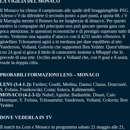
LA VIGILIA DEL MONACO
Il Monaco ha chiuso il campionato alle spalle dell’irraggiungibile PSG.
Adesso c’è da difendere il secondo posto: a pari punti, a quota 68, c’è
il Marsiglia mentre il Rennes ha tre lunghezze di distacco. Per questo
motivo la compagine del principato non può giocare questa gara con
poca attenzione, le questioni economiche e di prestigio superano tutto il
resto. Vedremo una squadra d’attacco con il 4231 molto offensivo. Il
gioiellino Tchouameni agirà a in mediana per dare equilibrio al trio
Vanderson, Volland, Golovin che supporterà Ben Yedder. Quest’ultimo
con 24 goal si gioca il titolo di cannoniere insieme a Mbappé che lo
precede di una rete. Occhio anche a Volland che, con 9 goal e 8 assist,
vuole la doppia cifra.
PROBABILI FORMAZIONI LENS – MONACO
LENS (3-4-1-2):
Fariñez; Gradit, Medina, Danso; Clauss, Doucouré,
S. Fofana, Frankowski; Costa; Sotoca, Kalimuendo.
MONACO (4-2-3-1):
Nubel; Aguilar, Badiashile, Disasi, Caio
Henrique; Y. Fofana, Tchouaméni; Vanderson, Volland, Golovin; Ben
Yedder.
DOVE VEDERLA IN TV
Il match tra Lens e Monaco in programma sabato 21 maggio alle 21,