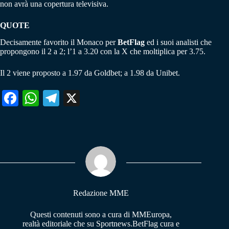
non avrà una copertura televisiva.
QUOTE
Decisamente favorito il Monaco per
BetFlag
ed i suoi analisti che
propongono il 2 a 2; l’1 a 3.20 con la X che moltiplica per 3.75.
Il 2 viene proposto a 1.97 da Goldbet; a 1.98 da Unibet.
Fa
W
Te
X
ce
ha
le
bo
ts
gr
ok
A
a
pp
m
Redazione MME
Questi contenuti sono a cura di MMEuropa,
realtà editoriale che su Sportnews.BetFlag cura e