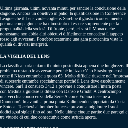
Ultima giornata, ultimi novanta minuti per sancire la conclusione della
stagione. Ancora un obiettivo in palio, la qualificazione in Conference
League che il Lens vuole cogliere. Sarebbe il giusto riconoscimento
per una compagine che ha dimostrato di essere sorprendente per la
progettualità della società. Di fronte, però, ci sarà il Monaco che
nonostante non abbia altri obiettivi difficilmente concederà il tappeto
rosso agli avversari. Potrebbe scaturirne una gara pirotecnica vista la
qualità di diversi interpreti.
LA VIGILIA DEL LENS
La classifica parla chiaro: il quinto posto dista appena due lunghezze. Il
problema restano le avversarie perché in lizza c’è lo Strasburgo così
come il Nizza entrambe a quota 63. Molto difficile riuscire nell’impresa
di superarle entrambe specialmente perché il Lens deve assolutamente
vincere. Sarà il consueto 3412 a provare a conquistare l’intera posta
con Medina a guidare la difesa con Danso e Gradit. A centrocampo
una vecchia conoscenza della Serie A come Fofana insieme a
Douncourè. In avanti la prima punta Kalimuendo supportato da Costa
e Sotoca. Toccherà al bomber francese provare a migliorare i suoi
dodici goal siglati fino ad ora. Nelle ultime cinque partite due pareggi e
tre vittorie di cui due consecutive come striscia aperta.