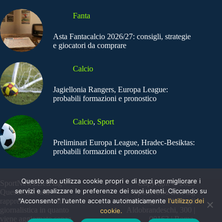
Fanta
Asta Fantacalcio 2026/27: consigli, strategie
e giocatori da comprare
Calcio
Jagiellonia Rangers, Europa League:
probabili formazioni e pronostico
Calcio
,
Sport
Preliminari Europa League, Hradec-Besiktas:
probabili formazioni e pronostico
Questo sito utilizza cookie propri e di terzi per migliorare i
SportNews.BetFlag -
Copyright © 2025
servizi e analizzare le preferenze dei suoi utenti. Cliccando su
Questo sito non
SportNews BetFlag
"Acconsento" l'utente accetta automaticamente
l'utilizzo dei
rappresenta una testata
Sede Legale: Via degli
giornalistica in quanto
Aldobrandeschi, 300 |
cookie.
viene aggiornato senza
00163 | Roma