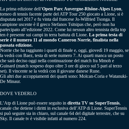
La prima edizione dell’
Open Parc Auvergne-Rhône-Alpes Lyon
,
torneo di tennis facente parte del ATP Tour 250 giocato a Lione, si è
disputata nel 2017 e fu vinta dal francese Jo-Wilfried Tsonga. Il
campione uscente è il greco Stefanos Tsitsipas che, però non ha
partecipato all’edizione 2022. Come lui nessun altro tennista della top
ten è presente sui campi in terra battuta di Lione.
La prima testa di
serie è il numero 11 al mondo Cameron Norrie, finalista nella
passata edizione.
Norrie che ha raggiunto i quarti di finale e, oggi, giovedì 19 maggio, se
la vedrà con Baez, testa di serie numero 7. Ai quarti manca un posto
che sarà deciso oggi nella continuazione del match fra Mmoh e
Guinard (match sospeso dopo oltre 3 ore di gioco sul 5 pari al terzo
set). Il vincente se la vedrà con il giovane danese Rune.
Gli altri due accoppiamenti dei quarti sono: Molcan-Coria e Watanuki-
De Minaur.
DOVE VEDERLO
L’Atp di Lione può essere seguito in
diretta TV su SuperTennis
,
canale che detiene i diritti in esclusiva dell’ATP di Lione. SuperTennis
si può seguire sia in chiaro, sul canale 64 del digitale terrestre, che su
Sky. Il canale tv è visibile infatti al numero 224.