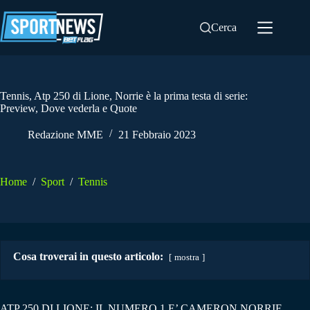
Salta
al
Cerca
contenuto
Tennis, Atp 250 di Lione, Norrie è la prima testa di serie:
Preview, Dove vederla e Quote
Redazione MME
21 Febbraio 2023
Home
/
Sport
/
Tennis
Cosa troverai in questo articolo:
mostra
ATP 250 DI LIONE: IL NUMERO 1 E’ CAMERON NORRIE