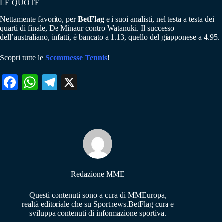
LE QUOTE
Nettamente favorito, per
BetFlag
e i suoi analisti, nel testa a testa dei
quarti di finale, De Minaur contro Watanuki. Il successo
dell’australiano, infatti, è bancato a 1.13, quello del giapponese a 4.95.
Scopri tutte le
Scommesse Tennis
!
Fa
W
Te
X
ce
ha
le
bo
ts
gr
ok
A
a
pp
m
Redazione MME
Questi contenuti sono a cura di MMEuropa,
realtà editoriale che su Sportnews.BetFlag cura e
sviluppa contenuti di informazione sportiva.