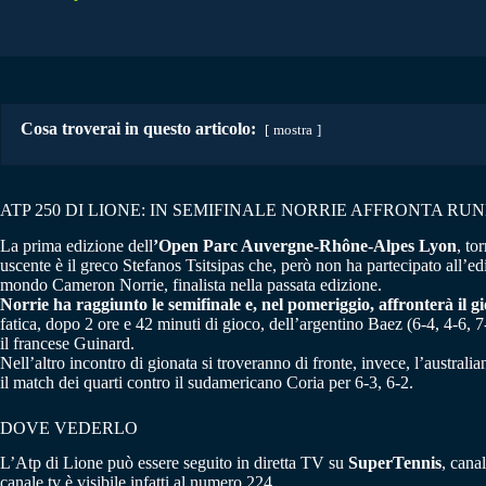
Cosa troverai in questo articolo:
mostra
ATP 250 DI LIONE: IN SEMIFINALE NORRIE AFFRONTA RU
La prima edizione dell
’Open Parc Auvergne-Rhône-Alpes Lyon
, to
uscente è il greco Stefanos Tsitsipas che, però non ha partecipato all’ed
mondo Cameron Norrie, finalista nella passata edizione.
Norrie ha raggiunto le semifinale e, nel pomeriggio, affronterà il
fatica, dopo 2 ore e 42 minuti di gioco, dell’argentino Baez (6-4, 4-6, 7
il francese Guinard.
Nell’altro incontro di gionata si troveranno di fronte, invece, l’australi
il match dei quarti contro il sudamericano Coria per 6-3, 6-2.
DOVE VEDERLO
L’Atp di Lione può essere seguito in diretta TV su
SuperTennis
, cana
canale tv è visibile infatti al numero 224.