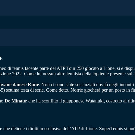
NE
rneo di tennis facente parte del ATP Tour 250 giocato a Lione, si è disp
izione 2022. Come lui nessun altro tennista della top ten è presente sui c
 giovane danese Rune
. Non ci sono state sostanziali novità negli incontri
-5) settima testa di serie. Come detto, Norrie giocherà per un posto in f
ano
De Minaur
che ha sconfitto il giapponese Watanuki, costretto al riti
le che detiene i diritti in esclusiva dell’ATP di Lione. SuperTennis si può 