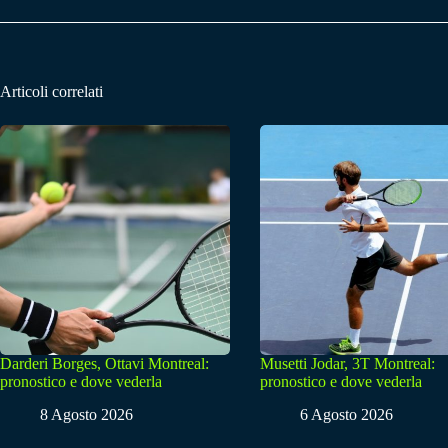
Articoli correlati
Darderi Borges, Ottavi Montreal:
Musetti Jodar, 3T Montreal:
pronostico e dove vederla
pronostico e dove vederla
8 Agosto 2026
6 Agosto 2026