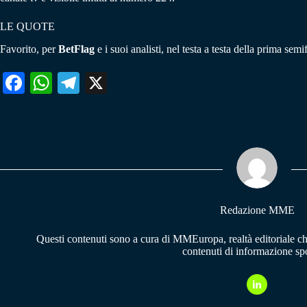
LE QUOTE
Favorito, per
BetFlag
e i suoi analisti, nel testa a testa della prima se
Fa
W
Te
X
ce
ha
le
bo
ts
gr
ok
A
a
pp
m
Redazione MME
Questi contenuti sono a cura di MMEuropa, realtà editoriale c
contenuti di informazione spo