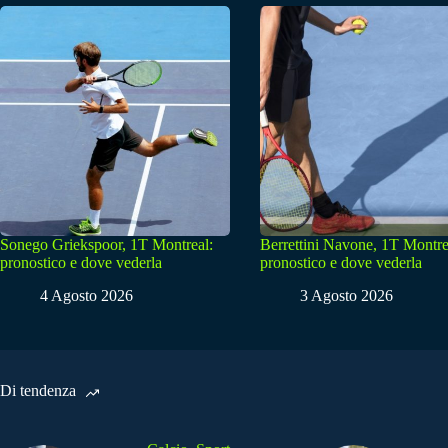
Sonego Griekspoor, 1T Montreal:
Berrettini Navone, 1T Montre
pronostico e dove vederla
pronostico e dove vederla
4 Agosto 2026
3 Agosto 2026
Di tendenza