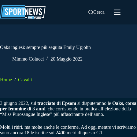
Salta
al
Cerca
contenuto
Oaks inglesi: sempre più seguita Emily Upjohn
Mimmo Colucci
20 Maggio 2022
Home
/
Cavalli
3 giugno 2022, sul
tracciato di Epsom
si disputeranno le
Oaks, corsa
per femmine di 3 ann
i, che corrisponde in pratica all’elezione della
“Miss Purosangue Inglese” più affascinante dell’anno.
Molti i ritiri, ma molte anche le conferme. Ad oggi mentre vi scriviamo
sono ancora 18 le iscritte sui 2400 metri di questo G1.