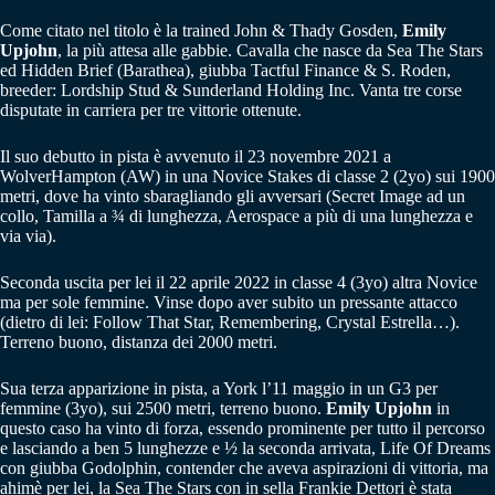
Come citato nel titolo è la trained John & Thady Gosden,
Emily
Upjohn
, la più attesa alle gabbie. Cavalla che nasce da Sea The Stars
ed Hidden Brief (Barathea), giubba Tactful Finance & S. Roden,
breeder: Lordship Stud & Sunderland Holding Inc. Vanta tre corse
disputate in carriera per tre vittorie ottenute.
Il suo debutto in pista è avvenuto il 23 novembre 2021 a
WolverHampton (AW) in una Novice Stakes di classe 2 (2yo) sui 1900
metri, dove ha vinto sbaragliando gli avversari (Secret Image ad un
collo, Tamilla a ¾ di lunghezza, Aerospace a più di una lunghezza e
via via).
Seconda uscita per lei il 22 aprile 2022 in classe 4 (3yo) altra Novice
ma per sole femmine. Vinse dopo aver subito un pressante attacco
(dietro di lei: Follow That Star, Remembering, Crystal Estrella…).
Terreno buono, distanza dei 2000 metri.
Sua terza apparizione in pista, a York l’11 maggio in un G3 per
femmine (3yo), sui 2500 metri, terreno buono.
Emily Upjohn
in
questo caso ha vinto di forza, essendo prominente per tutto il percorso
e lasciando a ben 5 lunghezze e ½ la seconda arrivata, Life Of Dreams
con giubba Godolphin, contender che aveva aspirazioni di vittoria, ma
ahimè per lei, la Sea The Stars con in sella Frankie Dettori è stata