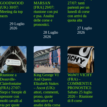
GOODWOOD
MARSAN
27/07: tanti
(UK) 30/07:
[FRA] 29/07:
partenti per un
Meeting da top
riunione con psi
lunedì di corse
races
e psa. Analisi
con arrivi da
delle corse e
quota alta
29 Luglio
pronostici.
2026
27 Luglio
28 Luglio
2026
2026
Riunione a
King George VI
WoW!! VICHY
Deauville-
And Queen
(FRA) –
Clairefontaine
Elizabeth Stakes
COMMENTI E
(FRA) 27/07:
– Ascot (UK):
PRONOSTICI:
Siepi e Steeple di
attori, commenti,
Sabato 25 luglio
spessore con
prono, quote
2026 – Riunione
molti cavalli al
indicative ed
di 8 corse
via per quote
analisi della corsa