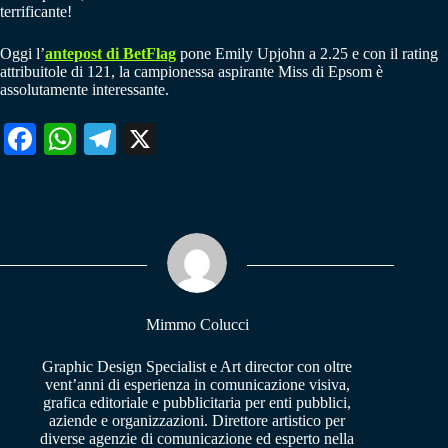
terrificante!
Oggi l’
antepost di BetFlag
pone Emily Upjohn a 2.25 e con il rating
attribuitole di 121, la campionessa aspirante Miss di Epsom è
assolutamente interessante.
Fa
W
Te
X
ce
ha
le
bo
ts
gr
ok
A
a
pp
m
Mimmo Colucci
Graphic Design Specialist e Art director con oltre
vent’anni di esperienza in comunicazione visiva,
grafica editoriale e pubblicitaria per enti pubblici,
aziende e organizzazioni. Direttore artistico per
diverse agenzie di comunicazione ed esperto nella