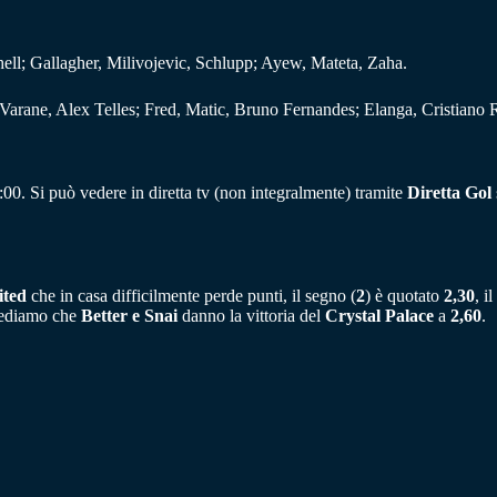
ell; Gallagher, Milivojevic, Schlupp; Ayew, Mateta, Zaha.
arane, Alex Telles; Fred, Matic, Bruno Fernandes; Elanga, Cristiano 
0. Si può vedere in diretta tv (non integralmente) tramite
Diretta Gol
ited
che in casa difficilmente perde punti, il segno (
2
) è quotato
2,30
, i
vediamo che
Better e Snai
danno la vittoria del
Crystal Palace
a
2,60
.