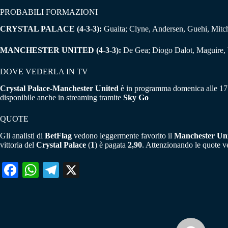
PROBABILI FORMAZIONI
CRYSTAL PALACE (4-3-3):
Guaita; Clyne, Andersen, Guehi, Mitch
MANCHESTER UNITED (4-3-3):
De Gea; Diogo Dalot, Maguire, V
DOVE VEDERLA IN TV
Crystal Palace-Manchester United
è in programma domenica alle 17:0
disponibile anche in streaming tramite
Sky Go
QUOTE
Gli analisti di
BetFlag
vedono leggermente favorito il
Manchester Un
vittoria del
Crystal Palace
(
1
) è pagata
2,90
. Attenzionando le quote 
Fa
W
Te
X
ce
ha
le
bo
ts
gr
ok
A
a