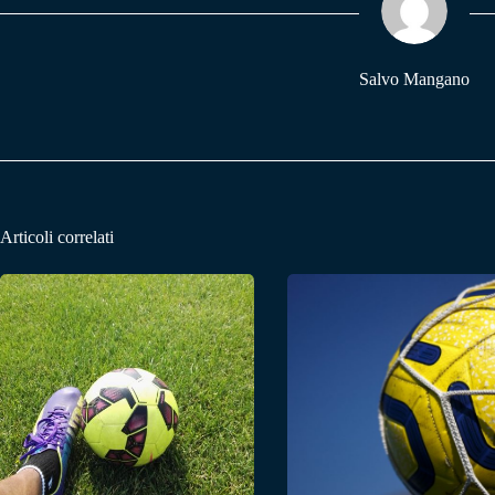
pp
m
Salvo Mangano
Articoli correlati