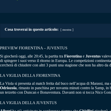
Cosa troverai in questo articolo:
mostra
PREVIEW FIORENTINA – JUVENTUS
Si giocherà oggi, alle 20:45, la partita tra
Fiorentina
e
Juventus
valevo
di spingere i suoi verso il ritorno in Europa. Le competizioni continen
cercherà di chiudere con altri 3 punti una stagione che non ha altro da di
LA VIGILIA DELLA FIORENTINA
La Viola si presenta al match ferita dal buco nell’acqua di Marassi, ma
Odriozola
, rimasto in panchina per novanta minuti contro la Samp, in
un terzetto con Duncan e Bonaventura. Davanti non si tocca Nico Gonz
LA VIGILIA DELLA JUVENTUS
Allegri
ha già anticipato in conferenza stampa che
Chiellini
giocherà, s