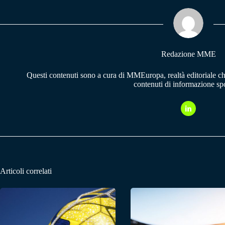
ok
A
a
pp
m
Redazione MME
Questi contenuti sono a cura di MMEuropa, realtà editoriale c
contenuti di informazione spo
Articoli correlati