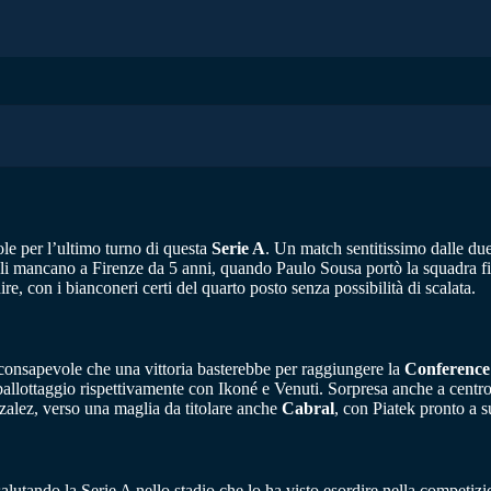
le per l’ultimo turno di questa
Serie A
. Un match sentitissimo dalle due
tali mancano a Firenze da 5 anni, quando Paulo Sousa portò la squadra f
re, con i bianconeri certi del quarto posto senza possibilità di scalata.
 consapevole che una vittoria basterebbe per raggiungere la
Conference
 ballottaggio rispettivamente con Ikoné e Venuti. Sorpresa anche a cen
alez, verso una maglia da titolare anche
Cabral
, con Piatek pronto a s
alutando la Serie A nello stadio che lo ha visto esordire nella competizi