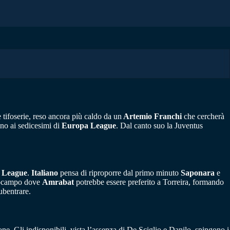
 tifoserie, reso ancora più caldo da un
Artemio Franchi
che cercherà
ino ai sedicesimi di
Europa League
. Dal canto suo la Juventus
 League
.
Italiano
pensa di riproporre dal primo minuto
Saponara
e
trocampo dove
Amrabat
potrebbe essere preferito a Torreira, formando
ubentrare.
one. Gli indisponibili, vista l’assenza di De Sciglio e Danilo, spingono i