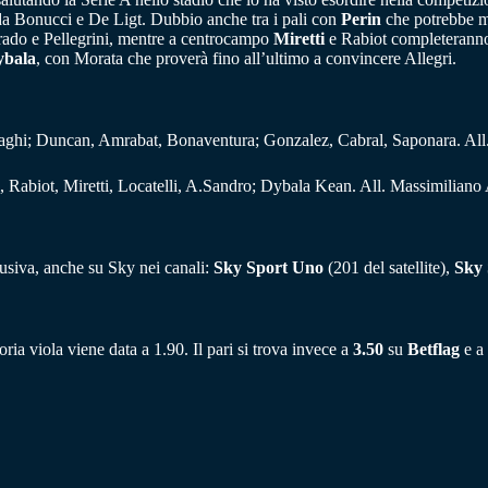
 da Bonucci e De Ligt. Dubbio anche tra i pali con
Perin
che potrebbe me
ado e Pellegrini, mentre a centrocampo
Miretti
e Rabiot completeranno i
ybala
, con Morata che proverà fino all’ultimo a convincere Allegri.
raghi; Duncan, Amrabat, Bonaventura; Gonzalez, Cabral, Saponara. All.
, Rabiot, Miretti, Locatelli, A.Sandro; Dybala Kean. All. Massimiliano 
lusiva, anche su Sky nei canali:
Sky Sport Uno
(201 del satellite),
Sky
ttoria viola viene data a 1.90. Il pari si trova invece a
3.50
su
Betflag
e a 