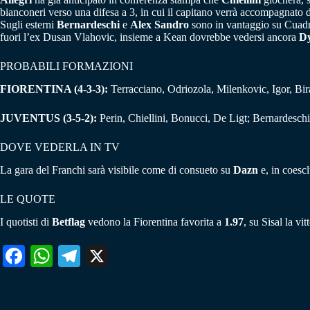
bianconeri verso una difesa a 3, in cui il capitano verrà accompagnato
Sugli esterni
Bernardeschi
e
Alex Sandro
sono in vantaggio su Cuadr
fuori l’ex Dusan Vlahovic, insieme a Kean dovrebbe vedersi ancora
D
PROBABILI FORMAZIONI
FIORENTINA (4-3-3):
Terracciano, Odriozola, Milenkovic, Igor, Bi
JUVENTUS (3-5-2):
Perin, Chiellini, Bonucci, De Ligt; Bernardeschi
DOVE VEDERLA IN TV
La gara del Franchi sarà visibile come di consueto su
Dazn
e, in coesc
LE QUOTE
I quotisti di
Betflag
vedono la Fiorentina favorita a
1.97
, su Sisal la vi
Fa
W
Te
X
ce
ha
le
bo
ts
gr