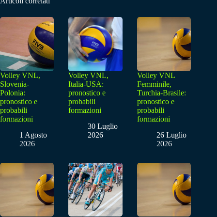
Articoli correlati
Volley VNL,
Volley VNL,
Volley VNL
Slovenia-
Italia-USA:
Femminile,
Polonia:
pronostico e
Turchia-Brasile:
pronostico e
probabili
pronostico e
probabili
formazioni
probabili
formazioni
formazioni
30 Luglio
1 Agosto
2026
26 Luglio
2026
2026