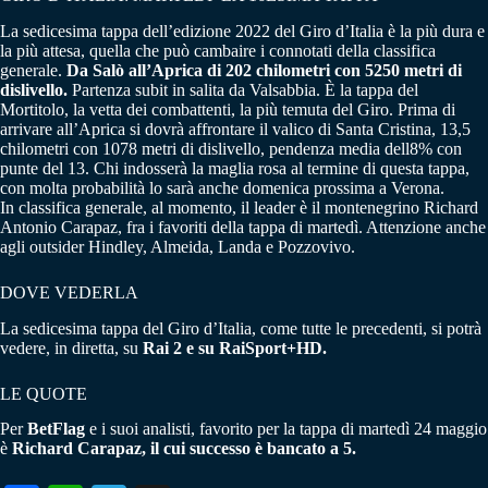
La sedicesima tappa dell’edizione 2022 del Giro d’Italia è la più dura e
la più attesa, quella che può cambaire i connotati della classifica
generale.
Da Salò all’Aprica di 202 chilometri con 5250 metri di
dislivello.
Partenza subit in salita da Valsabbia. È la tappa del
Mortitolo, la vetta dei combattenti, la più temuta del Giro. Prima di
arrivare all’Aprica si dovrà affrontare il valico di Santa Cristina, 13,5
chilometri con 1078 metri di dislivello, pendenza media dell8% con
punte del 13. Chi indosserà la maglia rosa al termine di questa tappa,
con molta probabilità lo sarà anche domenica prossima a Verona.
In classifica generale, al momento, il leader è il montenegrino Richard
Antonio Carapaz, fra i favoriti della tappa di martedì. Attenzione anche
agli outsider Hindley, Almeida, Landa e Pozzovivo.
DOVE VEDERLA
La sedicesima tappa del Giro d’Italia, come tutte le precedenti, si potrà
vedere, in diretta, su
Rai 2 e su RaiSport+HD.
LE QUOTE
Per
BetFlag
e i suoi analisti, favorito per la tappa di martedì 24 maggio
è
Richard Carapaz, il cui successo è bancato a 5.