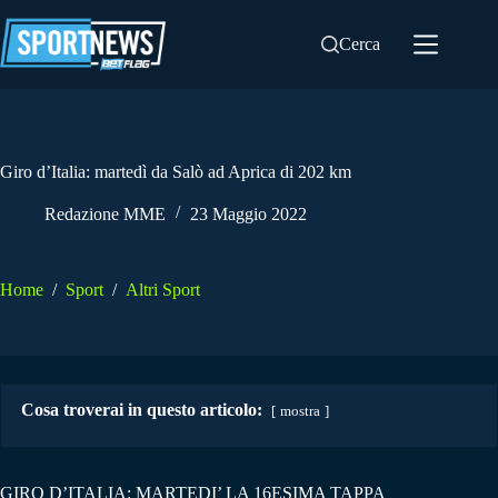
Salta
al
Cerca
contenuto
Giro d’Italia: martedì da Salò ad Aprica di 202 km
Redazione MME
23 Maggio 2022
Home
/
Sport
/
Altri Sport
Cosa troverai in questo articolo:
mostra
GIRO D’ITALIA: MARTEDI’ LA 16ESIMA TAPPA