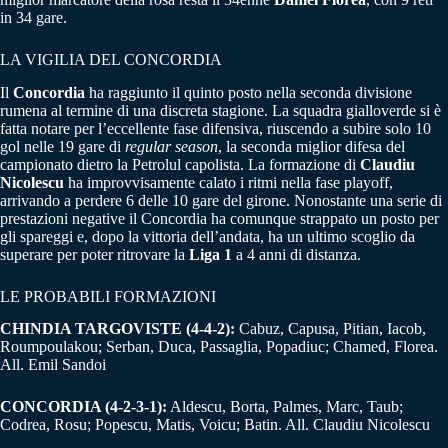
in 34 gare.
LA VIGILIA DEL CONCORDIA
Il
Concordia
ha raggiunto il quinto posto nella seconda divisione
rumena al termine di una discreta stagione. La squadra gialloverde si è
fatta notare per l’eccellente fase difensiva, riuscendo a subire solo 10
gol nelle 19 gare di
regular season
, la seconda miglior difesa del
campionato dietro la Petrolul capolista. La formazione di
Claudiu
Nicolescu
ha improvvisamente calato i ritmi nella fase playoff,
arrivando a perdere 6 delle 10 gare del girone. Nonostante una serie di
prestazioni negative il Concordia ha comunque strappato un posto per
gli spareggi e, dopo la vittoria dell’andata, ha un ultimo scoglio da
superare per poter ritrovare la
Liga 1
a 4 anni di distanza.
LE PROBABILI FORMAZIONI
CHINDIA TARGOVISTE (4-4-2):
Cabuz, Capusa, Pitian, Iacob,
Roumpoulakou; Serban, Duca, Passaglia, Popadiuc; Chamed, Florea.
All. Emil Sandoi
CONCORDIA (4-2-3-1):
Aldescu, Borta, Palmes, Marc, Taub;
Codrea, Rosu; Popescu, Matis, Voicu; Batin. All. Claudiu Nicolescu