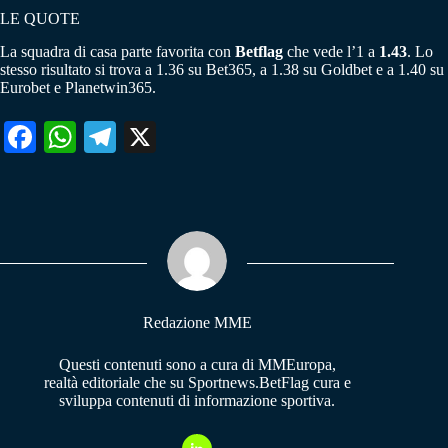
LE QUOTE
La squadra di casa parte favorita con
Betflag
che vede l’1 a
1.43
. Lo
stesso risultato si trova a 1.36 su Bet365, a 1.38 su Goldbet e a 1.40 su
Eurobet e Planetwin365.
Fa
W
Te
X
ce
ha
le
bo
ts
gr
ok
A
a
pp
m
Redazione MME
Questi contenuti sono a cura di MMEuropa,
realtà editoriale che su Sportnews.BetFlag cura e
sviluppa contenuti di informazione sportiva.