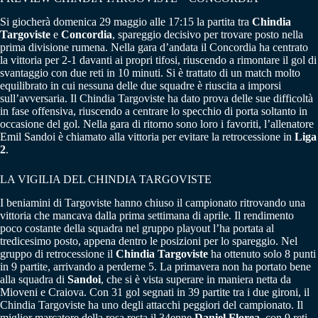
Si giocherà domenica 29 maggio alle 17:15 la partita tra
Chindia
Targoviste
e
Concordia
, spareggio decisivo per trovare posto nella
prima divisione rumena. Nella gara d’andata il Concordia ha centrato
la vittoria per 2-1 davanti ai propri tifosi, riuscendo a rimontare il gol di
svantaggio con due reti in 10 minuti. Si è trattato di un match molto
equilibrato in cui nessuna delle due squadre è riuscita a imporsi
sull’avversaria. Il Chindia Targoviste ha dato prova delle sue difficoltà
in fase offensiva, riuscendo a centrare lo specchio di porta soltanto in
occasione del gol. Nella gara di ritorno sono loro i favoriti, l’allenatore
Emil Sandoi è chiamato alla vittoria per evitare la retrocessione in
Liga
2
.
LA VIGILIA DEL CHINDIA TARGOVISTE
I beniamini di Targoviste hanno chiuso il campionato ritrovando una
vittoria che mancava dalla prima settimana di aprile. Il rendimento
poco costante della squadra nel gruppo playout l’ha portata al
tredicesimo posto, appena dentro le posizioni per lo spareggio. Nel
gruppo di retrocessione il
Chindia Targoviste
ha ottenuto solo 8 punti
in 9 partite, arrivando a perderne 5. La primavera non ha portato bene
alla squadra di
Sandoi
, che si è vista superare in maniera netta da
Mioveni e Craiova. Con 31 gol segnati in 39 partite tra i due gironi, il
Chindia Targoviste ha uno degli attacchi peggiori del campionato. Il
miglior marcatore della rosa resta il 34enne
Daniel Florea
, con 9 reti