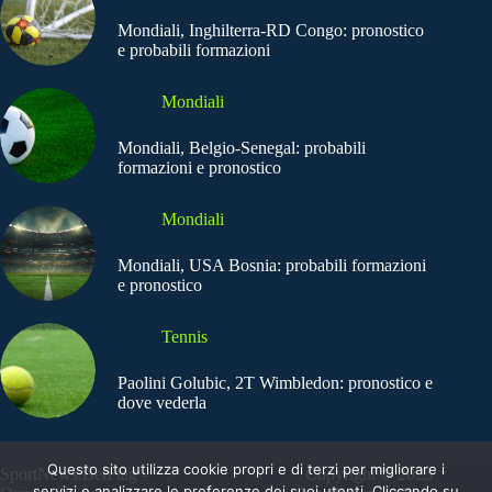
Mondiali, Inghilterra-RD Congo: pronostico
e probabili formazioni
Mondiali
Mondiali, Belgio-Senegal: probabili
formazioni e pronostico
Mondiali
Mondiali, USA Bosnia: probabili formazioni
e pronostico
Tennis
Paolini Golubic, 2T Wimbledon: pronostico e
dove vederla
Questo sito utilizza cookie propri e di terzi per migliorare i
SportNews.BetFlag -
Copyright © 2025
servizi e analizzare le preferenze dei suoi utenti. Cliccando su