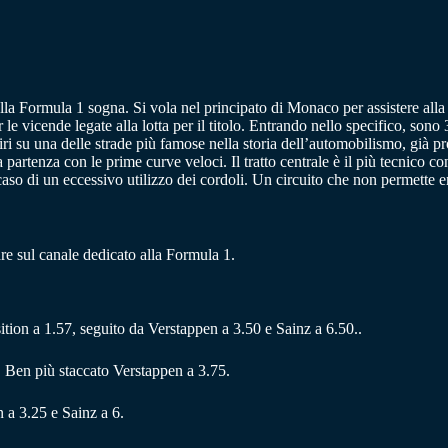
ella Formula 1 sogna. Si vola nel principato di Monaco per assistere al
 le vicende legate alla lotta per il titolo. Entrando nello specifico, son
ri su una delle strade più famose nella storia dell’automobilismo, già pr
 partenza con le prime curve veloci. Il tratto centrale è il più tecnico con 
aso di un eccessivo utilizzo dei cordoli. Un circuito che non permette 
re sul canale dedicato alla Formula 1.
osition a 1.57, seguito da Verstappen a 3.50 e Sainz a 6.50..
0. Ben più staccato Verstappen a 3.75.
n a 3.25 e Sainz a 6.