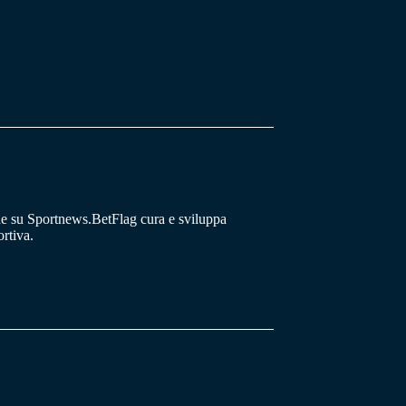
he su Sportnews.BetFlag cura e sviluppa
rtiva.