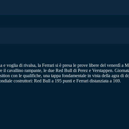
 voglia di rivalsa, la Ferrari si è presa le prove libere del venerdì a Mo
uire il cavallino rampante, le due Red Bull di Perez e Verstappen. Giorn
position con le qualifiche, una tappa fondamentale in vista della agra di 
ndiale costruttori: Red Bull a 195 punti e Ferrari distanziata a 169.