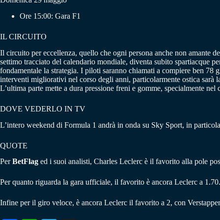
Ore 15:00: Gara F1
IL CIRCUITO
Il circuito per eccellenza, quello che ogni persona anche non amante d
settimo tracciato del calendario mondiale, diventa subito spartiacque per
fondamentale la strategia. I piloti saranno chiamati a compiere ben 78 gi
interventi migliorativi nel corso degli anni, particolarmente ostica sarà la
L’ultima parte mette a dura pressione freni e gomme, specialmente nel c
DOVE VEDERLO IN TV
L’intero weekend di Formula 1 andrà in onda su Sky Sport, in particola
QUOTE
Per
BetFlag
ed i suoi analisti, Charles Leclerc è il favorito alla pole p
Per quanto riguarda la gara ufficiale, il favorito è ancora Leclerc a 1.7
Infine per il giro veloce, è ancora Leclerc il favorito a 2, con Verstappe