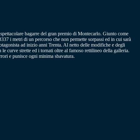
la spettacolare bagarre del gran premio di Montecarlo. Giunto come
o 3337 i metri di un percorso che non permette sorpassi ed in cui sarà
otagonista ad inizio anni Trenta. Al netto delle modifiche e degli
le curve strette ed i tornati oltre al famoso rettilineo della galleria.
errori e punisce ogni minima sbavatura.