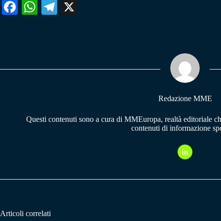
Fa
W
Te
X
ce
ha
le
bo
ts
gr
ok
A
a
pp
m
Redazione MME
Questi contenuti sono a cura di MMEuropa, realtà editoriale c
contenuti di informazione spo
Articoli correlati