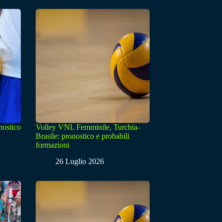
nostico
Volley VNL Femminile, Turchia-
Brasile: pronostico e probabili
formazioni
26 Luglio 2026