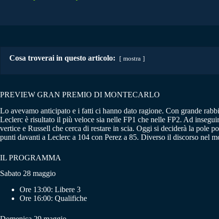
Cosa troverai in questo articolo:
mostra
PREVIEW GRAN PREMIO DI MONTECARLO
Lo avevamo anticipato e i fatti ci hanno dato ragione. Con grande rabbia e
Leclerc è risultato il più veloce sia nelle FP1 che nelle FP2. Ad inseg
vertice e Russell che cerca di restare in scia. Oggi si deciderà la pole 
punti davanti a Leclerc a 104 con Perez a 85. Diverso il discorso nel mo
IL PROGRAMMA
Sabato 28 maggio
Ore 13:00: Libere 3
Ore 16:00: Qualifiche
Domenica 29 maggio