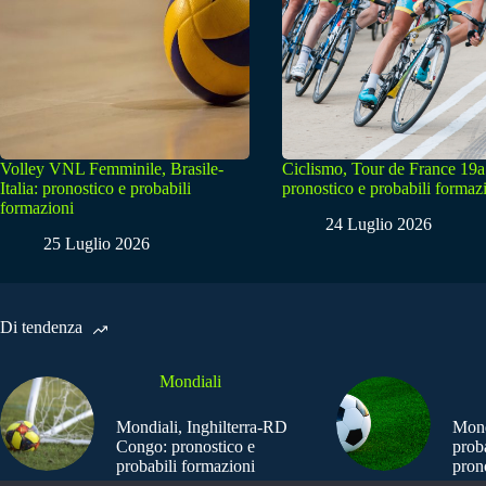
Volley VNL Femminile, Brasile-
Ciclismo, Tour de France 19a
Italia: pronostico e probabili
pronostico e probabili formaz
formazioni
24 Luglio 2026
25 Luglio 2026
Di tendenza
Mondiali
Mondiali, Inghilterra-RD
Mond
Congo: pronostico e
prob
probabili formazioni
pron