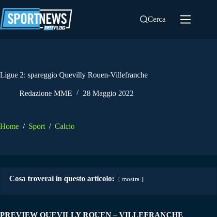
Salta
al
Cerca
contenuto
Ligue 2: spareggio Quevilly Rouen-Villefranche
Redazione MME
28 Maggio 2022
Home
/
Sport
/
Calcio
Cosa troverai in questo articolo:
mostra
PREVIEW QUEVILLY ROUEN – VILLEFRANCHE