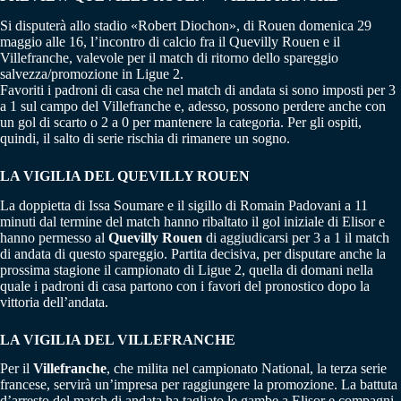
Si disputerà allo stadio «Robert Diochon», di Rouen domenica 29
maggio alle 16, l’incontro di calcio fra il Quevilly Rouen e il
Villefranche, valevole per il match di ritorno dello spareggio
salvezza/promozione in Ligue 2.
Favoriti i padroni di casa che nel match di andata si sono imposti per 3
a 1 sul campo del Villefranche e, adesso, possono perdere anche con
un gol di scarto o 2 a 0 per mantenere la categoria. Per gli ospiti,
quindi, il salto di serie rischia di rimanere un sogno.
LA VIGILIA DEL QUEVILLY ROUEN
La doppietta di Issa Soumare e il sigillo di Romain Padovani a 11
minuti dal termine del match hanno ribaltato il gol iniziale di Elisor e
hanno permesso al
Quevilly Rouen
di aggiudicarsi per 3 a 1 il match
di andata di questo spareggio. Partita decisiva, per disputare anche la
prossima stagione il campionato di Ligue 2, quella di domani nella
quale i padroni di casa partono con i favori del pronostico dopo la
vittoria dell’andata.
LA VIGILIA DEL VILLEFRANCHE
Per il
Villefranche
, che milita nel campionato National, la terza serie
francese, servirà un’impresa per raggiungere la promozione. La battuta
d’arresto del match di andata ha tagliato le gambe a Elisor e compagni