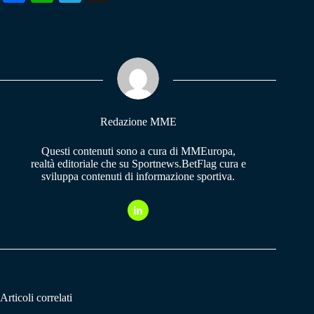
ce
ha
le
bo
ts
gr
ok
A
a
pp
m
Redazione MME
Questi contenuti sono a cura di MMEuropa,
realtà editoriale che su Sportnews.BetFlag cura e
sviluppa contenuti di informazione sportiva.
Articoli correlati