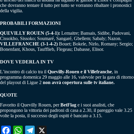
che dovranno tentare il tutto per tutto se vorranno ribaltare i pronostici
della vigilia.
PROBABILI FORMAZIONI
QUEVILLY ROUEN (5-4-1):
Lemaitre; Bansais, Sidibe, Padovani,
Cissokho, Sissoko; Soumaré, Sangaré, Gbellem; Sabaly; Nazon.
VILLEFRANCHE (3-1-4-2)
Bouet; Bokele, Nirlo, Romany; Sergio;
Bonenfant, Khous, Taufflieb, Flegeau; Dabasse, Elisor.
DOVE VEDERLA IN TV
L’incontro di calcio tra il
Quevilly-Rouen e il Villefranche
, in
programma domenica 29 maggio alle 16, valevole per la gara di ritorno
del playout di Ligue 2
non avrà copertura sulle tv italiane.
QUOTE
Favorito il Quevilly Rouen, per
BetFlag
e i suoi analisti, che
propongono la vittoria dei padroni di casa a 2.30, il pareggio vale 3.25
volte la posta, il successo degli ospiti è bancato a 3.15.
Fa
W
Te
X