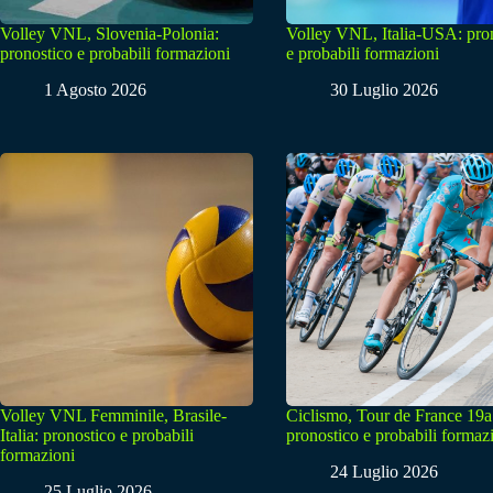
Volley VNL, Slovenia-Polonia:
Volley VNL, Italia-USA: pro
pronostico e probabili formazioni
e probabili formazioni
1 Agosto 2026
30 Luglio 2026
Volley VNL Femminile, Brasile-
Ciclismo, Tour de France 19a
Italia: pronostico e probabili
pronostico e probabili formaz
formazioni
24 Luglio 2026
25 Luglio 2026