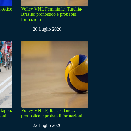
nostico
Volley VNL Femminile, Turchia-
Brasile: pronostico e probabili
formazioni
26 Luglio 2026
 tappa:
Volley VNL F, Italia-Olanda:
ioni
pronostico e probabili formazioni
22 Luglio 2026