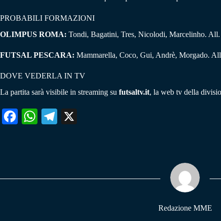
PROBABILI FORMAZIONI
OLIMPUS ROMA:
Tondi, Bagatini, Tres, Nicolodi, Marcelinho. All
FUTSAL PESCARA:
Mammarella, Coco, Gui, Andrè, Morgado. All.
DOVE VEDERLA IN TV
La partita sarà visibile in streaming su
futsaltv.it
, la web tv della divisio
Fa
W
Te
X
ce
ha
le
bo
ts
gr
ok
A
a
pp
m
Redazione MME