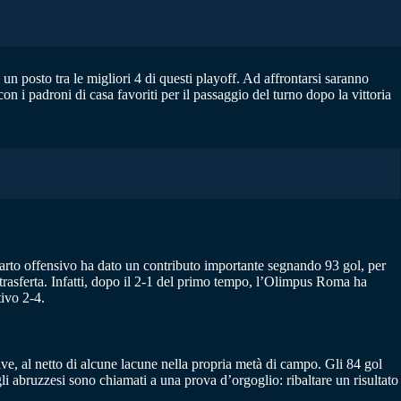
un posto tra le migliori 4 di questi playoff. Ad affrontarsi saranno
 con i padroni di casa favoriti per il passaggio del turno dopo la vittoria
eparto offensivo ha dato un contributo importante segnando 93 gol, per
 trasferta. Infatti, dopo il 2-1 del primo tempo, l’Olimpus Roma ha
tivo 2-4.
ive, al netto di alcune lacune nella propria metà di campo. Gli 84 gol
gli abruzzesi sono chiamati a una prova d’orgoglio: ribaltare un risultato