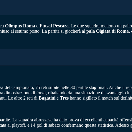
 tra
Olimpus Roma
e
Futsal Pescara
. Le due squadra mettono un palio 
hiuso al settimo posto. La partita si giocherà al
pala Olgiata di Roma
,
sa
del campionato, 75 reti subite nelle 30 partite stagionali. Anche il r
na dimostrazione di forza, ribaltando da una situazione di svantaggio in
ti. Le altre 2 reti di
Bagatini
e
Tres
hanno sigillato il match sul defini
artite. La squadra abruzzese ha dato prova di eccellenti capacità offens
cata ai playoff, e i 4 gol di sabato confermano questa statistica. Adesso 