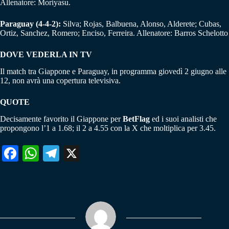
Allenatore: Moriyasu.
Paraguay (4-4-2):
Silva; Rojas, Balbuena, Alonso, Alderete; Cubas,
Ortiz, Sanchez, Romero; Enciso, Ferreira. Allenatore: Barros Schelotto
DOVE VEDERLA IN TV
Il match tra Giappone e Paraguay, in programma giovedì 2 giugno alle
12, non avrà una copertura televisiva.
QUOTE
Decisamente favorito il Giappone per
BetFlag
ed i suoi analisti che
propongono l’1 a 1.68; il 2 a 4.55 con la X che moltiplica per 3.45.
Fa
W
Te
X
ce
ha
le
bo
ts
gr
ok
A
a
pp
m