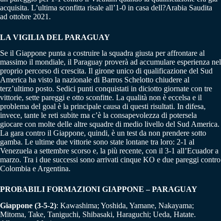
acquisita. L’ultima sconfitta risale all’1-0 in casa dell?Arabia Saudita
ad ottobre 2021.
LA VIGILIA DEL PARAGUAY
Se il Giappone punta a costruire la squadra giusta per affrontare al
massimo il mondiale, il Paraguay proverà ad accumulare esperienza nel
proprio percorso di crescita. Il girone unico di qualificazione del Sud
America ha visto la nazionale di Barros Schelotto chiudere al
terz’ultimo posto. Sedici punti conquistati in diciotto giornate con tre
vittorie, sette pareggi e otto sconfitte. La qualità non è eccelsa e il
problema del goal è la principale causa di questi risultati. In difesa,
invece, tante le reti subite ma c’è la consapevolezza di potersela
giocare con molte delle altre squadre di medio livello del Sud America.
La gara contro il Giappone, quindi, è un test da non prendere sotto
gamba. Le ultime due vittorie sono state lontane tra loro: 2-1 al
Venezuela a settembre scorso e, la più recente, con il 3-1 all’Ecuador a
marzo. Tra i due successi sono arrivati cinque KO e due pareggi contro
Colombia e Argentina.
PROBABILI FORMAZIONI GIAPPONE – PARAGUAY
Giappone (3-5-2)
: Kawashima; Yoshida, Yamane, Nakayama;
Mitoma, Take, Taniguchi, Shibasaki, Haraguchi; Ueda, Hatate.