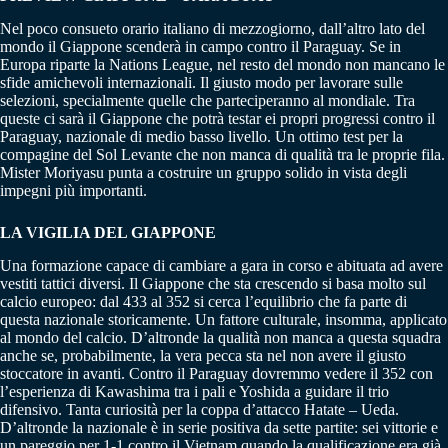
Nel poco consueto orario italiano di mezzogiorno, dall’altro lato del
mondo il Giappone scenderà in campo contro il Paraguay. Se in
Europa riparte la Nations League, nel resto del mondo non mancano le
sfide amichevoli internazionali. Il giusto modo per lavorare sulle
selezioni, specialmente quelle che parteciperanno al mondiale. Tra
queste ci sarà il Giappone che potrà testar ei propri progressi contro il
Paraguay, nazionale di medio basso livello. Un ottimo test per la
compagine del Sol Levante che non manca di qualità tra le proprie fila.
Mister Moriyasu punta a costruire un gruppo solido in vista degli
impegni più importanti.
LA VIGILIA DEL GIAPPONE
Una formazione capace di cambiare a gara in corso e abituata ad avere
vestiti tattici diversi. Il Giappone che sta crescendo si basa molto sul
calcio europeo: dal 433 al 352 si cerca l’equilibrio che fa parte di
questa nazionale storicamente. Un fattore culturale, insomma, applicato
al mondo del calcio. D’altronde la qualità non manca a questa squadra
anche se, probabilmente, la vera pecca sta nel non avere il giusto
stoccatore in avanti. Contro il Paraguay dovremmo vedere il 352 con
l’esperienza di Kawashima tra i pali e Yoshida a guidare il trio
difensivo. Tanta curiosità per la coppa d’attacco Hatate – Ueda.
D’altronde la nazionale è in serie positiva da sette partite: sei vittorie e
un pareggio per 1-1 contro il Vietnam quando la qualificazione era già