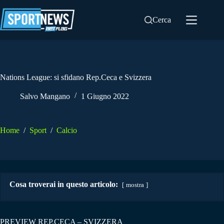
Salta
al
Cerca
contenuto
Nations League: si sfidano Rep.Ceca e Svizzera
Salvo Mangano
1 Giugno 2022
Home
/
Sport
/
Calcio
Cosa troverai in questo articolo:
mostra
PREVIEW REP.CECA – SVIZZERA