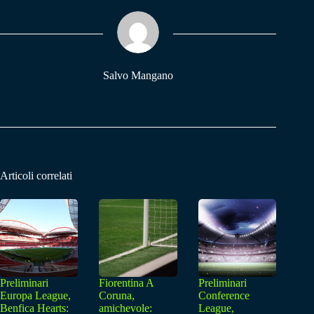
ok
A
a
pp
m
Salvo Mangano
Articoli correlati
Preliminari
Fiorentina A
Preliminari
Europa League,
Coruna,
Conference
Benfica Hearts:
amichevole:
League,