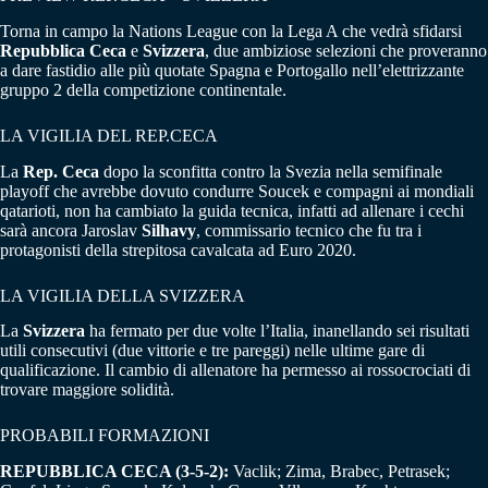
Torna in campo la Nations League con la Lega A che vedrà sfidarsi
Repubblica Ceca
e
Svizzera
, due ambiziose selezioni che proveranno
a dare fastidio alle più quotate Spagna e Portogallo nell’elettrizzante
gruppo 2 della competizione continentale.
LA VIGILIA DEL REP.CECA
La
Rep. Ceca
dopo la sconfitta contro la Svezia nella semifinale
playoff che avrebbe dovuto condurre Soucek e compagni ai mondiali
qatarioti, non ha cambiato la guida tecnica, infatti ad allenare i cechi
sarà ancora Jaroslav
Silhavy
, commissario tecnico che fu tra i
protagonisti della strepitosa cavalcata ad Euro 2020.
LA VIGILIA DELLA SVIZZERA
La
Svizzera
ha fermato per due volte l’Italia, inanellando sei risultati
utili consecutivi (due vittorie e tre pareggi) nelle ultime gare di
qualificazione. Il cambio di allenatore ha permesso ai rossocrociati di
trovare maggiore solidità.
PROBABILI FORMAZIONI
REPUBBLICA CECA (3-5-2):
Vaclik; Zima, Brabec, Petrasek;