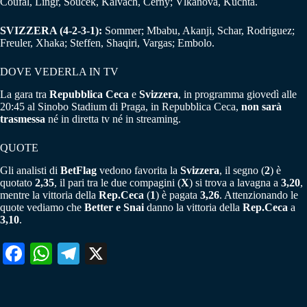
Coufal, Lingr, Soucek, Kalvach, Cerny; Vlkanova, Kuchta.
SVIZZERA (4-2-3-1):
Sommer; Mbabu, Akanji, Schar, Rodriguez;
Freuler, Xhaka; Steffen, Shaqiri, Vargas; Embolo.
DOVE VEDERLA IN TV
La gara tra
Repubblica Ceca
e
Svizzera
, in programma giovedì alle
20:45 al Sinobo Stadium di Praga, in Repubblica Ceca,
non sarà
trasmessa
né in diretta tv né in streaming.
QUOTE
Gli analisti di
BetFlag
vedono favorita la
Svizzera
, il segno (
2
) è
quotato
2,35
, il pari tra le due compagini (
X
) si trova a lavagna a
3,20
,
mentre la vittoria della
Rep.Ceca
(
1
) è pagata
3,26
. Attenzionando le
quote vediamo che
Better e Snai
danno la vittoria della
Rep.Ceca
a
3,10
.
Fa
W
Te
X
ce
ha
le
bo
ts
gr