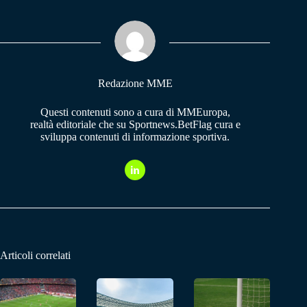
bo
ts
gr
ok
A
a
pp
m
Redazione MME
Questi contenuti sono a cura di MMEuropa,
realtà editoriale che su Sportnews.BetFlag cura e
sviluppa contenuti di informazione sportiva.
Articoli correlati