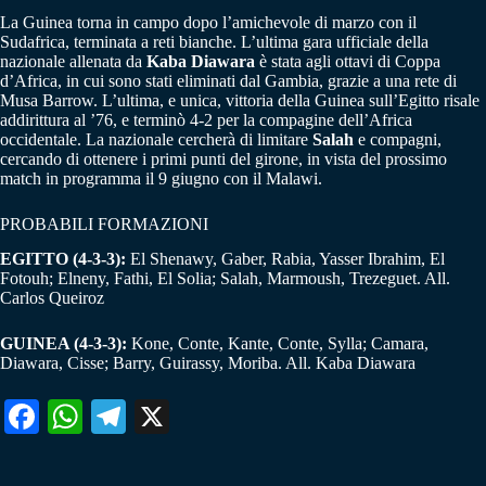
La Guinea torna in campo dopo l’amichevole di marzo con il
Sudafrica, terminata a reti bianche. L’ultima gara ufficiale della
nazionale allenata da
Kaba Diawara
è stata agli ottavi di Coppa
d’Africa, in cui sono stati eliminati dal Gambia, grazie a una rete di
Musa Barrow. L’ultima, e unica, vittoria della Guinea sull’Egitto risale
addirittura al ’76, e terminò 4-2 per la compagine dell’Africa
occidentale. La nazionale cercherà di limitare
Salah
e compagni,
cercando di ottenere i primi punti del girone, in vista del prossimo
match in programma il 9 giugno con il Malawi.
PROBABILI FORMAZIONI
EGITTO (4-3-3):
El Shenawy, Gaber, Rabia, Yasser Ibrahim, El
Fotouh; Elneny, Fathi, El Solia; Salah, Marmoush, Trezeguet. All.
Carlos Queiroz
GUINEA (4-3-3):
Kone, Conte, Kante, Conte, Sylla; Camara,
Diawara, Cisse; Barry, Guirassy, Moriba. All. Kaba Diawara
Fa
W
Te
X
ce
ha
le