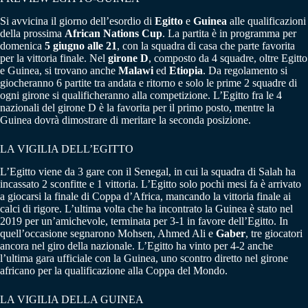
Si avvicina il giorno dell’esordio di
Egitto
e
Guinea
alle qualificazioni
della prossima
African Nations Cup
. La partita è in programma per
domenica
5 giugno alle 21
, con la squadra di casa che parte favorita
per la vittoria finale. Nel
girone D
, composto da 4 squadre, oltre Egitto
e Guinea, si trovano anche
Malawi
ed
Etiopia
. Da regolamento si
giocheranno 6 partite tra andata e ritorno e solo le prime 2 squadre di
ogni girone si qualificheranno alla competizione. L’Egitto fra le 4
nazionali del girone D è la favorita per il primo posto, mentre la
Guinea dovrà dimostrare di meritare la seconda posizione.
LA VIGILIA DELL’EGITTO
L’Egitto viene da 3 gare con il Senegal, in cui la squadra di Salah ha
incassato 2 sconfitte e 1 vittoria. L’Egitto solo pochi mesi fa è arrivato
a giocarsi la finale di Coppa d’Africa, mancando la vittoria finale ai
calci di rigore. L’ultima volta che ha incontrato la Guinea è stato nel
2019 per un’amichevole, terminata per 3-1 in favore dell’Egitto. In
quell’occasione segnarono Mohsen, Ahmed Ali e
Gaber
, tre giocatori
ancora nel giro della nazionale. L’Egitto ha vinto per 4-2 anche
l’ultima gara ufficiale con la Guinea, uno scontro diretto nel girone
africano per la qualificazione alla Coppa del Mondo.
LA VIGILIA DELLA GUINEA