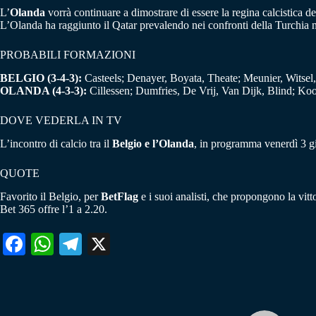
L’
Olanda
vorrà continuare a dimostrare di essere la regina calcistica d
L’Olanda ha raggiunto il Qatar prevalendo nei confronti della Turchia
PROBABILI FORMAZIONI
BELGIO (3-4-3):
Casteels; Denayer, Boyata, Theate; Meunier, Witsel
OLANDA (4-3-3):
Cillessen; Dumfries, De Vrij, Van Dijk, Blind; K
DOVE VEDERLA IN TV
L’incontro di calcio tra il
Belgio e l’Olanda
, in programma venerdì 3 g
QUOTE
Favorito il Belgio, per
BetFlag
e i suoi analisti, che propongono la vitt
Bet 365 offre l’1 a 2.20.
Fa
W
Te
X
ce
ha
le
bo
ts
gr
ok
A
a