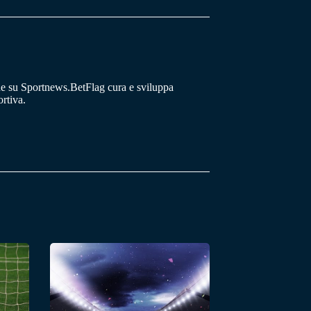
he su Sportnews.BetFlag cura e sviluppa
rtiva.