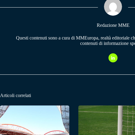
pp
m
Redazione MME
Questi contenuti sono a cura di MMEuropa, realtà editoriale c
contenuti di informazione spo
Articoli correlati