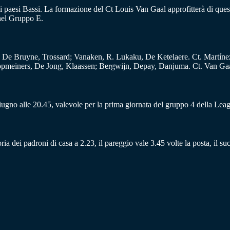
ei paesi Bassi. La formazione del Ct Louis Van Gaal approfitterà di ques
 nel Gruppo E.
, De Bruyne, Trossard; Vanaken, R. Lukaku, De Ketelaere. Ct. Martíne
oopmeiners, De Jong, Klaassen; Bergwijn, Depay, Danjuma. Ct. Van Gaa
iugno alle 20.45, valevole per la prima giornata del gruppo 4 della Le
oria dei padroni di casa a 2.23, il pareggio vale 3.45 volte la posta, il s