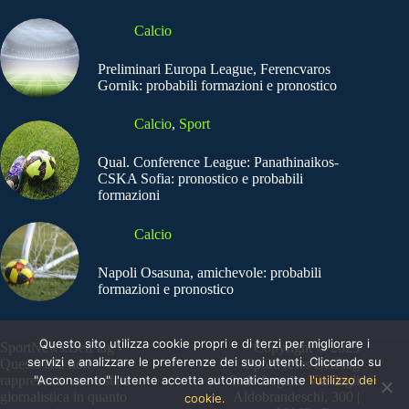
Calcio
Preliminari Europa League, Ferencvaros
Gornik: probabili formazioni e pronostico
Calcio
,
Sport
Qual. Conference League: Panathinaikos-
CSKA Sofia: pronostico e probabili
formazioni
Calcio
Napoli Osasuna, amichevole: probabili
formazioni e pronostico
Questo sito utilizza cookie propri e di terzi per migliorare i
SportNews.BetFlag -
Copyright © 2025
servizi e analizzare le preferenze dei suoi utenti. Cliccando su
Questo sito non
SportNews BetFlag
"Acconsento" l'utente accetta automaticamente
l'utilizzo dei
rappresenta una testata
Sede Legale: Via degli
giornalistica in quanto
Aldobrandeschi, 300 |
cookie.