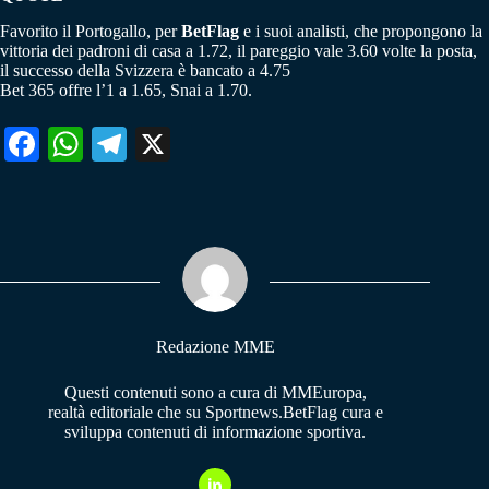
Favorito il Portogallo, per
BetFlag
e i suoi analisti, che propongono la
vittoria dei padroni di casa a 1.72, il pareggio vale 3.60 volte la posta,
il successo della Svizzera è bancato a 4.75
Bet 365 offre l’1 a 1.65, Snai a 1.70.
Fa
W
Te
X
ce
ha
le
bo
ts
gr
ok
A
a
pp
m
Redazione MME
Questi contenuti sono a cura di MMEuropa,
realtà editoriale che su Sportnews.BetFlag cura e
sviluppa contenuti di informazione sportiva.