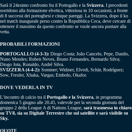
Sarà il 24esimo confronto fra il Portogallo e la
Svizzera
. I precedenti
sorridono alla formazione elvetica, vittoriosa in 10 occasioni, a fronte
di 8 successi dei portoghesi e cinque pareggi. La Svizzera, dopo il ko
nel match inaugurale perso contro la Repubblica Ceca, deve cercare di
ottenere il massimo da questo confronto se vuole ancora puntare alla
vetta.
PROBABILI FORMAZIONI
PORTOGALLO (4-3-3):
Diogo Costa; João Cancelo, Pepe, Danilo,
Nuno Mendes; Ruben Neves, Bruno Fernandes, Bernardo Silva;
Diogo Jota, Ronaldo, André Silva.
SVIZZERA (4-4-2):
Sommer; Widmer, Elvedi, Schär, Rodríguez;
Sow, Freuler, Xhaka, Vargas; Embolo, Okafor.
DOVE VEDERLA IN TV
L’incontro di calcio tra il
Portogallo e la Svizzera
, in programma
domenica 5 giugno alle 20.45, valevole per la seconda giornata del
gruppo 2 della League A di Nations League,
sarà trasmessa in chiaro
su TV8, sia su Digitale Terrestre che sul satellite e sarà visibile su
Sky.
QUOTE