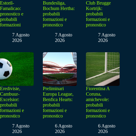
Estoril-
Bundesliga,
Club Brugge
Famalicao:
Bochum Hertha:
Kortrijk:
pronostico e
probabili
probabili
probabili
formazioni e
formazioni e
formazioni
pronostico
pronostico
7 Agosto
7 Agosto
7 Agosto
2026
2026
2026
Eredivisie,
Preliminari
Fiorentina A
Cambuur-
Europa League,
Coruna,
Excelsior:
Benfica Hearts:
amichevole:
probabili
probabili
probabili
formazioni e
formazioni e
formazioni e
pronostico
pronostico
pronostico
7 Agosto
6 Agosto
6 Agosto
2026
2026
2026