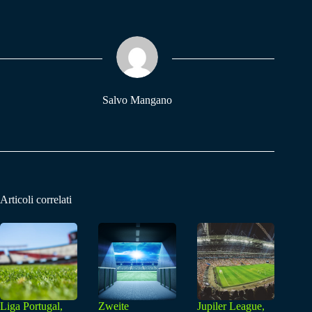
bo
ts
gr
ok
A
a
pp
m
Salvo Mangano
Articoli correlati
Liga Portugal,
Zweite
Jupiler League,