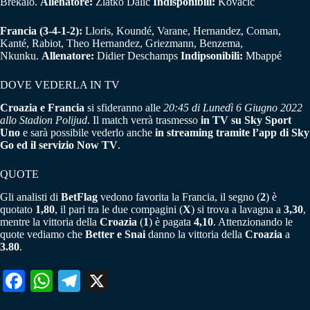
Brekalo.
Allenatore:
Zlatko Dalic
Indisponibili:
Kovacic
Francia
(3-4-1-2):
Lloris, Koundé, Varane, Hernandez, Coman,
Kanté, Rabiot, Theo Hernandez, Griezmann, Benzema,
Nkunku.
Allenatore:
Didier Deschamps
Indipsonibili:
Mbappé
DOVE VEDERLA IN TV
Croazia e Francia
si sfideranno alle
20:45 di Lunedì 6 Giugno 2022
allo Stadion Polijud
. Il match verrà trasmesso
in TV
su
Sky
Sport
Uno
e sarà possibile vederlo anche
in streaming tramite l’app di Sky
Go ed il servizio Now TV
.
QUOTE
Gli analisti di
BetFlag
vedono favorita la Francia, il segno (
2
) è
quotato
1,80
, il pari tra le due compagini (
X
) si trova a lavagna a
3,30
,
mentre la vittoria della
Croazia
(
1
) è pagata
4,10
. Attenzionando le
quote vediamo che
Better e Snai
danno la vittoria della
Croazia
a
3.80
.
Fa
W
Te
X
ce
ha
le