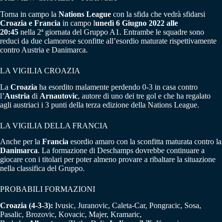
Torna in campo la
Nations League
con la sfida che vedrà sfidarsi
Croazia e Francia
in campo l
unedì 6 Giugno 2022 alle
20:45
nella 2ª giornata del Gruppo A1. Entrambe le squadre sono
reduci da due clamorose sconfitte all’esordio maturate rispettivamente
contro Austria e Danimarca.
LA VIGILIA CROAZIA
La
Croazia
ha esordito malamente perdendo 0-3 in casa contro
l’
Austria
di
Arnautovic
, autore di uno dei tre gol e che ha regalato
agli austriaci i 3 punti della terza edizione della Nations League.
LA VIGILIA DELLA FRANCIA
Anche per la
Francia
esordio amaro con la sconfitta maturata contro la
Danimarca
. La formazione di Deschamps dovrebbe continuare a
giocare con i titolari per poter almeno provare a ribaltare la situazione
nella classifica del Gruppo.
PROBABILI FORMAZIONI
Croazia (4-3-3):
Ivusic, Juranovic, Caleta-Car, Pongracic, Sosa,
Pasalic, Brozovic, Kovacic, Majer, Kramaric,