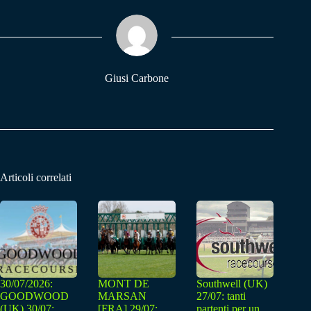
ok
A
a
pp
m
Giusi Carbone
Articoli correlati
30/07/2026:
MONT DE
Southwell (UK)
GOODWOOD
MARSAN
27/07: tanti
(UK) 30/07:
[FRA] 29/07:
partenti per un