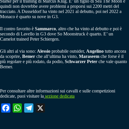
Starke per il training di Marcus Klug. E’ un figlio di Sea The Moon e
quindi non dovrebbe avere problemi a proporsi sui 2200 metri del
tracciato. A Dusseldorf ha vinto nel 2021 al debutto, poi nel 2022 a
Monaco è quarto su nove in G3.
Il contro favorito è
Sammarco
, altro che ha vinto al debutto e poi è
secondo di Lavello in G3 dove So Moonstruck è quarto. E’ un
Camelot trained Peter Schiergen.
Gli altri al via sono:
Alessio
probabile outsider,
Angelino
tutto ancora
da scoprire,
Bemer
che all’ultima ha vinto,
Maraseem
che forse è il
più regolare e più rodato, da podio,
Schwarzer Peter
che vale quanto
Bemer.
Per consultare altre informazioni sui cavalli e sulle competizioni
dedicate, puoi visitare la
sezione dedicata
Fa
W
Te
X
ce
ha
le
bo
ts
gr