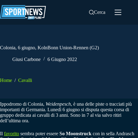
Salta
al
Cerca
contenuto
Colonia, 6 giugno, KolnBonn Union-Rennen (G2)
Giusi Carbone
6 Giugno 2022
Home
/
Cavalli
Ippodromo di Colonia,
Weidenpesch
, è una delle piste o tracciati più
importanti di Germania. Lunedì 6 giugno si disputa questa corsa di
gruppo dedicata ai cavalli di 3 anni. Sono in 7 al via salvo ritiri
dell’ultima ora.
Il
favorito
sembra poter essere
So Moonstruck
con in sella Andrasch