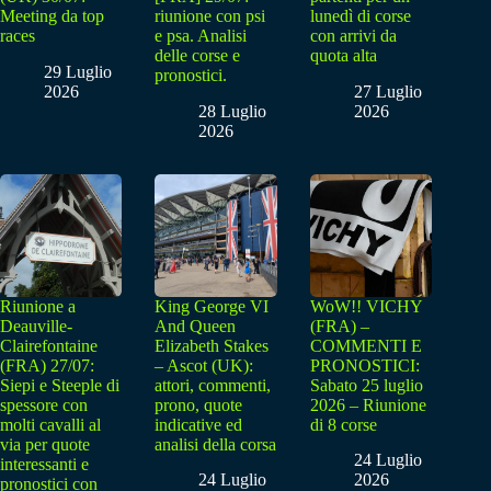
Meeting da top
riunione con psi
lunedì di corse
races
e psa. Analisi
con arrivi da
delle corse e
quota alta
29 Luglio
pronostici.
2026
27 Luglio
28 Luglio
2026
2026
Riunione a
King George VI
WoW!! VICHY
Deauville-
And Queen
(FRA) –
Clairefontaine
Elizabeth Stakes
COMMENTI E
(FRA) 27/07:
– Ascot (UK):
PRONOSTICI:
Siepi e Steeple di
attori, commenti,
Sabato 25 luglio
spessore con
prono, quote
2026 – Riunione
molti cavalli al
indicative ed
di 8 corse
via per quote
analisi della corsa
24 Luglio
interessanti e
24 Luglio
2026
pronostici con