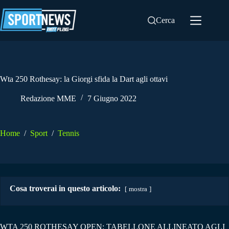
Salta
al
Cerca
contenuto
Wta 250 Rothesay: la Giorgi sfida la Dart agli ottavi
Redazione MME
7 Giugno 2022
Home
/
Sport
/
Tennis
Cosa troverai in questo articolo:
mostra
WTA 250 ROTHESAY OPEN: TABELLONE ALLINEATO AGLI