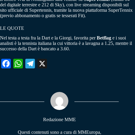
del digitale terrestre e 212 di Sky), con live streaming disponibili sul
sito ufficiale di Supertennis, tramite la nuova piattaforma SuperTennix
(previo abbonamento o gratis se tesserati Fit).
LE QUOTE
Nel testa a testa fra la Dart e la Giorgi, favorita per
Betflag
e i suoi
analisti è la tennista italiana la cui vittoria è a lavagna a 1.25, mentre il
successo della Dart è bancato a 3.60.
Fa
W
Te
X
ce
ha
le
bo
ts
gr
ok
A
a
pp
m
Redazione MME
Questi contenuti sono a cura di MMEuropa,