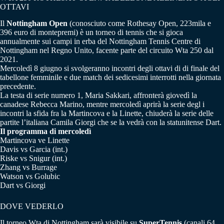
OTTAVI
Il
Nottingham Open
(conosciuto come Rothesay Open, 223mila e
396 euro di montepremi) è un torneo di tennis che si gioca
annualmente sui campi in erba del Nottingham Tennis Centre di
Nottingham nel Regno Unito, facente parte del circuito Wta 250 dal
2021.
Mercoledì 8 giugno si svolgeranno incontri degli ottavi di di finale del
tabellone femminile e due match dei sedicesimi interrotti nella giornata
precedente.
La testa di serie numero 1, Maria Sakkari, affronterà giovedì la
canadese Rebecca Marino, mentre mercoledì aprirà la serie degl i
incontri la sfida fra la Martincova e la Linette, chiuderà la serie delle
partite l’italiana Camila Giorgi che se la vedrà con la statunitense Dart.
Il programma di mercoledì
Martincova ve Linette
Davis vs Garcia (int.)
Riske vs Snigur (int.)
Zhang vs Burrage
Watson vs Golubic
Dart vs Giorgi
DOVE VEDERLO
Il torneo Wta di Nottingham sarà visibile su
SuperTennis
(canali 64