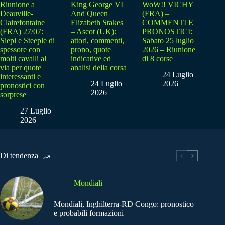
Riunione a
King George VI
WoW!! VICHY
Deauville-
And Queen
(FRA) –
Clairefontaine
Elizabeth Stakes
COMMENTI E
(FRA) 27/07:
– Ascot (UK):
PRONOSTICI:
Siepi e Steeple di
attori, commenti,
Sabato 25 luglio
spessore con
prono, quote
2026 – Riunione
molti cavalli al
indicative ed
di 8 corse
via per quote
analisi della corsa
24 Luglio
interessanti e
24 Luglio
2026
pronostici con
2026
sorprese
27 Luglio
2026
Di tendenza
Mondiali
Mondiali, Inghilterra-RD Congo: pronostico
e probabili formazioni