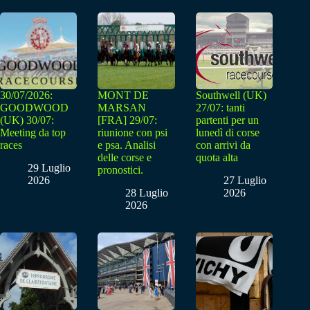
30/07/2026:
MONT DE
Southwell (UK)
GOODWOOD
MARSAN
27/07: tanti
(UK) 30/07:
[FRA] 29/07:
partenti per un
Meeting da top
riunione con psi
lunedì di corse
races
e psa. Analisi
con arrivi da
delle corse e
quota alta
29 Luglio
pronostici.
2026
27 Luglio
28 Luglio
2026
2026