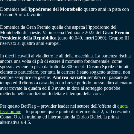
Domenica nell’
ippodromo del Montebello
quattro anni in pista con
Cosmo Spritz favorito
Domenica da Gran Premio quella che aspetta l’ippodromo del
Montebello di Trieste. Va in scena l’edizione 2022 del
Gran Premio
Presidente della Repubblica
(euro 40.040, metri 2060), Gruppo III
riservato ai quattro anni europei.
In dieci i cavalli al via dietro le ali della macchina. La partenza rischia
ancora una volta di più di essere il momento fondamentale, come
spesso avviene in pista da trotto da 800 metri:
Cosmo Spritz
è infatti
elemento particolare, per tutta la carriera è stato soggetto ardente, non
sempre semplice da gestire.
Andrea Sarzetto
sembra col passare del
tempo ed il ritorno a casa dopo un breve periodo presso altro allenatore
aver trovato la quadra ed il 3 avuto in dote al sorteggio potrebbe
metterlo nelle condizioni di dettare il tempo della corsa.
Per questo BetFlag – provider leader nel settore dell’offerta di
quota
fissa online
– lo propone quale punto di riferimento a 2,5. Il cresciuto
Conan Op, in training ed interpretato da Enrico Bellei, la prima
alternativa a 4,5.