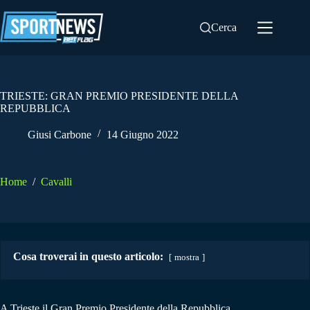
Salta
al
Cerca
contenuto
TRIESTE: GRAN PREMIO PRESIDENTE DELLA
REPUBBLICA
Giusi Carbone
14 Giugno 2022
Home
/
Cavalli
Cosa troverai in questo articolo:
mostra
A Trieste il Gran Premio Presidente della Repubblica.