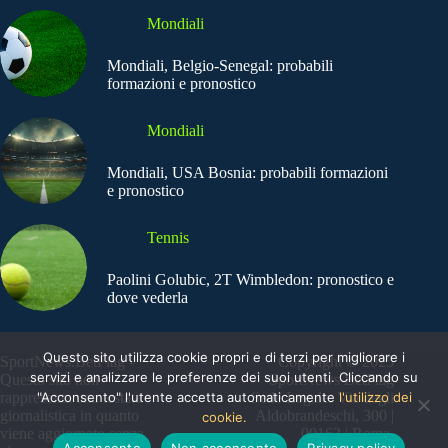
Mondiali
Mondiali, Belgio-Senegal: probabili
formazioni e pronostico
Mondiali
Mondiali, USA Bosnia: probabili formazioni
e pronostico
Tennis
Paolini Golubic, 2T Wimbledon: pronostico e
dove vederla
Questo sito utilizza cookie propri e di terzi per migliorare i
SportNews.BetFlag -
Copyright © 2025
servizi e analizzare le preferenze dei suoi utenti. Cliccando su
Questo sito non
SportNews BetFlag
"Acconsento" l'utente accetta automaticamente
l'utilizzo dei
rappresenta una testata
Sede Legale: Via degli
giornalistica in quanto
Aldobrandeschi, 300 |
cookie.
viene aggiornato senza
00163 | Roma
Acconsento
Non acconsento
Privacy policy