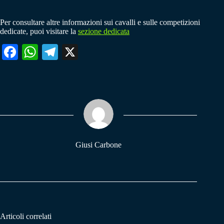
Per consultare altre informazioni sui cavalli e sulle competizioni
dedicate, puoi visitare la
sezione dedicata
Fa
W
Te
X
ce
ha
le
bo
ts
gr
ok
A
a
pp
m
Giusi Carbone
Articoli correlati