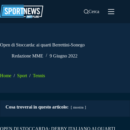
Salta
al
Cerca
contenuto
Open di Stoccarda: ai quarti Berrettini-Sonego
Redazione MME
9 Giugno 2022
Home
/
Sport
/
Tennis
Cosa troverai in questo articolo:
mostra
OPEN DI STOCCARDA: DERBY ITALIANO AI QUARTI