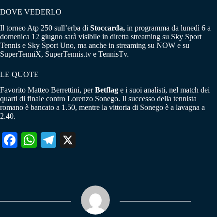
DOVE VEDERLO
Il torneo Atp 250 sull’erba di
Stoccarda,
in programma da lunedì 6 a
domenica 12 giugno sarà visibile in diretta streaming su Sky Sport
Tennis e Sky Sport Uno, ma anche in streaming su NOW e su
SuperTenniX, SuperTennis.tv e TennisTv.
LE QUOTE
Favorito Matteo Berrettini, per
Betflag
e i suoi analisti, nel match dei
quarti di finale contro Lorenzo Sonego. Il successo della tennista
romano è bancato a 1.50, mentre la vittoria di Sonego è a lavagna a
2.40.
Fa
W
Te
X
ce
ha
le
bo
ts
gr
ok
A
a
pp
m