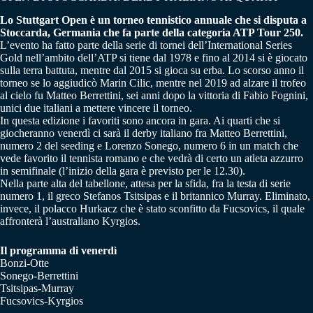
Lo Stuttgart Open è un torneo tennistico annuale che si disputa a
Stoccarda, Germania che fa parte della categoria ATP Tour 250.
L’evento ha fatto parte della serie di tornei dell’International Series
Gold nell’ambito dell’ATP si tiene dal 1978 e fino al 2014 si è giocato
sulla terra battuta, mentre dal 2015 si gioca su erba. Lo scorso anno il
torneo se lo aggiudicò Marin Cilic, mentre nel 2019 ad alzare il trofeo
al cielo fu Matteo Berrettini, sei anni dopo la vittoria di Fabio Fognini,
unici due italiani a mettere vincere il torneo.
In questa edizione i favoriti sono ancora in gara. Ai quarti che si
giocheranno venerdì ci sarà il derby italiano fra Matteo Berrettini,
numero 2 del seeding e Lorenzo Sonego, numero 6 in un match che
vede favorito il tennista romano e che vedrà di certo un atleta azzurro
in semifinale (l’inizio della gara è previsto per le 12.30).
Nella parte alta del tabellone, attesa per la sfida, fra la testa di serie
numero 1, il greco Stefanos Tsitsipas e il britannico Murray. Eliminato,
invece, il polacco Hurkacz che è stato sconfitto da Fucsovics, il quale
affronterà l’australiano Kyrgios.
Il programma di venerdì
Bonzi-Otte
Sonego-Berrettini
Tsitsipas-Murray
Fucsovics-Kyrgios