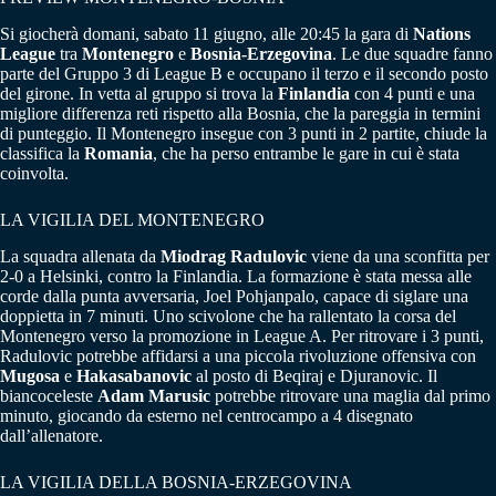
Si giocherà domani, sabato 11 giugno, alle 20:45 la gara di
Nations
League
tra
Montenegro
e
Bosnia-Erzegovina
. Le due squadre fanno
parte del Gruppo 3 di League B e occupano il terzo e il secondo posto
del girone. In vetta al gruppo si trova la
Finlandia
con 4 punti e una
migliore differenza reti rispetto alla Bosnia, che la pareggia in termini
di punteggio. Il Montenegro insegue con 3 punti in 2 partite, chiude la
classifica la
Romania
, che ha perso entrambe le gare in cui è stata
coinvolta.
LA VIGILIA DEL MONTENEGRO
La squadra allenata da
Miodrag Radulovic
viene da una sconfitta per
2-0 a Helsinki, contro la Finlandia. La formazione è stata messa alle
corde dalla punta avversaria, Joel Pohjanpalo, capace di siglare una
doppietta in 7 minuti. Uno scivolone che ha rallentato la corsa del
Montenegro verso la promozione in League A. Per ritrovare i 3 punti,
Radulovic potrebbe affidarsi a una piccola rivoluzione offensiva con
Mugosa
e
Hakasabanovic
al posto di Beqiraj e Djuranovic. Il
biancoceleste
Adam Marusic
potrebbe ritrovare una maglia dal primo
minuto, giocando da esterno nel centrocampo a 4 disegnato
dall’allenatore.
LA VIGILIA DELLA BOSNIA-ERZEGOVINA