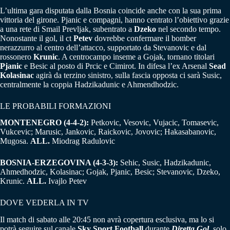
L’ultima gara disputata dalla Bosnia coincide anche con la sua prima
vittoria del girone. Pjanic e compagni, hanno centrato l’obiettivo grazie
a una rete di Smail Prevljak, subentrato a
Dzeko
nel secondo tempo.
Nonostante il gol, il ct
Petev
dovrebbe confermare il bomber
nerazzurro al centro dell’attacco, supportato da Stevanovic e dal
rossonero
Krunic
. A centrocampo inseme a Gojak, tornano titolari
Pjanic
e Besic al posto di Prcic e Cimirot. In difesa l’ex Arsenal
Sead
Kolasinac
agirà da terzino sinistro, sulla fascia opposta ci sarà Susic,
centralmente la coppia Hadzikadunic e Ahmendhodzic.
LE PROBABILI FORMAZIONI
MONTENEGRO (4-4-2):
Petkovic, Vesovic, Vujacic, Tomasevic,
Vukcevic; Marusic, Jankovic, Raickovic, Jovovic; Hakasabanovic,
Mugosa.
ALL.
Miodrag Radulovic
BOSNIA-ERZEGOVINA (4-3-3):
Sehic, Susic, Hadzikadunic,
Ahmedhodzic, Kolasinac; Gojak, Pjanic, Besic; Stevanovic, Dzeko,
Krunic.
ALL.
Ivajlo Petev
DOVE VEDERLA IN TV
Il match di sabato alle 20:45 non avrà copertura esclusiva, ma lo si
potrà seguire sul canale
Sky Sport Football
durante
Diretta Gol
, solo