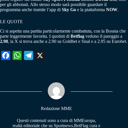
per gli abbonati. Allo stesso modo sarà possibile guardare il
programma anche tramite l’app di
Sky Go
e la piattaforma
NOW
.
LE QUOTE
Ci si aspetta una partita particolarmente combattuta, con la Bosnia che
parte leggermente favorita. I quotisti di
Betflag
vedono il pareggio a
2.98
, la X si trova anche a 2.90 su Goldbet e Sisal e a 2.95 su Eurobet.
Fa
W
Te
X
ce
ha
le
bo
ts
gr
ok
A
a
pp
m
Redazione MME
Questi contenuti sono a cura di MMEuropa,
realtà editoriale che su Sportnews.BetFlag cura e