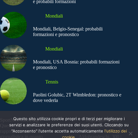
e probabili formazioni
Mondiali
Mondiali, Belgio-Senegal: probabili
formazioni e pronostico
Mondiali
Mondiali, USA Bosnia: probabili formazioni
e pronostico
Tennis
Paolini Golubic, 2T Wimbledon: pronostico e
dove vederla
Questo sito utilizza cookie propri e di terzi per migliorare i
SportNews.BetFlag -
Copyright © 2025
servizi e analizzare le preferenze dei suoi utenti. Cliccando su
Questo sito non
SportNews BetFlag
"Acconsento" l'utente accetta automaticamente
l'utilizzo dei
rappresenta una testata
Sede Legale: Via degli
giornalistica in quanto
Aldobrandeschi, 300 |
cookie.