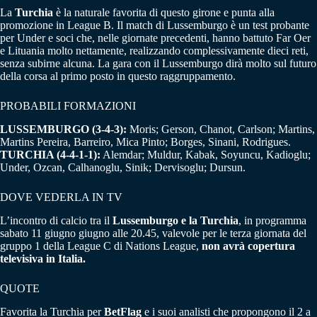
La
Turchia
è la naturale favorita di questo girone e punta alla
promozione in League B. Il match di Lussemburgo è un test probante
per Under e soci che, nelle giornate precedenti, hanno battuto Far Oer
e Lituania molto nettamente, realizzando complessivamente dieci reti,
senza subirne alcuna. La gara con il Lussemburgo dirà molto sul futuro
della corsa al primo posto in questo raggruppamento.
PROBABILI FORMAZIONI
LUSSEMBURGO (3-4-3):
Moris; Gerson, Chanot, Carlson; Martins,
Martins Pereira, Barreiro, Mica Pinto; Borges, Sinani, Rodrigues.
TURCHIA (4-4-1-1):
Alemdar; Muldur, Kabak, Soyuncu, Kadioglu;
Under, Ozcan, Calhanoglu, Sinik; Dervisoglu; Dursun.
DOVE VEDERLA IN TV
L’incontro di calcio tra il
Lussemburgo e la Turchia
, in programma
sabato 11 giugno giugno alle 20.45, valevole per le terza giornata del
gruppo 1 della League C di Nations League,
non avrà copertura
televisiva in Italia.
QUOTE
Favorita la Turchia per
BetFlag
e i suoi analisti che propongono il 2 a