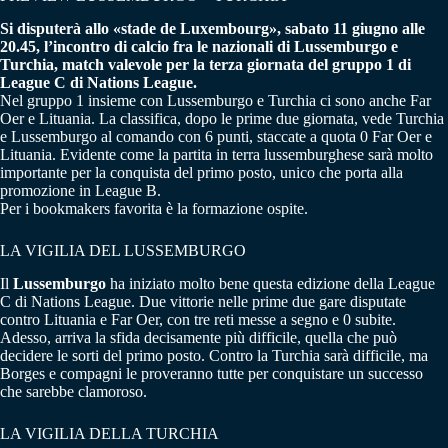
Si disputerà allo «stade de Luxembourg», sabato 11 giugno alle
20.45, l’incontro di calcio fra le nazionali di Lussemburgo e
Turchia, match valevole per la terza giornata del gruppo 1 di
League C di Nations League.
Nel gruppo 1 insieme con Lussemburgo e Turchia ci sono anche Far
Oer e Lituania. La classifica, dopo le prime due giornata, vede Turchia
e Lussemburgo al comando con 6 punti, staccate a quota 0 Far Oer e
Lituania. Evidente come la partita in terra lussemburghese sarà molto
importante per la conquista del primo posto, unico che porta alla
promozione in League B.
Per i bookmakers favorita è la formazione ospite.
LA VIGILIA DEL LUSSEMBURGO
Il
Lussemburgo
ha iniziato molto bene questa edizione della League
C di Nations League. Due vittorie nelle prime due gare disputate
contro Lituania e Far Oer, con tre reti messe a segno e 0 subite.
Adesso, arriva la sfida decisamente più difficile, quella che può
decidere le sorti del primo posto. Contro la Turchia sarà difficile, ma
Borges e compagni le proveranno tutte per conquistare un successo
che sarebbe clamoroso.
LA VIGILIA DELLA TURCHIA