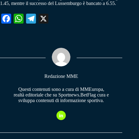
1.45, mentre il successo del Lussemburgo è bancato a 6.55.
Fa
W
Te
X
ce
ha
le
bo
ts
gr
ok
A
a
pp
m
Redazione MME
Questi contenuti sono a cura di MMEuropa,
realtà editoriale che su Sportnews.BetFlag cura e
sviluppa contenuti di informazione sportiva.