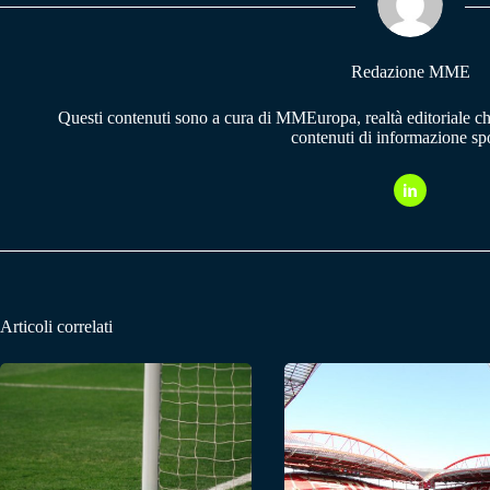
pp
m
Redazione MME
Questi contenuti sono a cura di MMEuropa, realtà editoriale c
contenuti di informazione spo
Articoli correlati