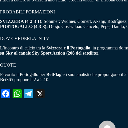
PROBABILI FORMAZIONI
SVIZZERA (4-2-3-1):
Sommer; Widmer, Cömert, Akanji, Rodríguez; Ae
PORTOGALLO (4-3-3):
Diogo Costa; Joao Cancelo, Pepe, Danilo, G
DOVE VEDERLA IN TV
L’incontro di calcio tra la
Svizzera e il Portogallo
, in programma domen
su Sky al canale Sky Sport Action (206 del satellite).
QUOTE
Favorito il Portogallo per
BetFlag
e i suoi analisti che propongono il 2 
Bet365 propone il 2 a 2.10.
Fa
W
Te
X
ce
ha
le
bo
ts
gr
ok
A
a