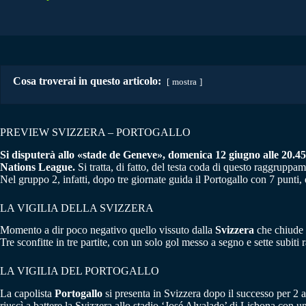
Cosa troverai in questo articolo:
mostra
PREVIEW SVIZZERA – PORTOGALLO
Si disputerà allo «stade de Geneve», domenica 12 giugno alle 20.45,
Nations League.
Si tratta, di fatto, del testa coda di questo raggruppa
Nel gruppo 2, infatti, dopo tre giornate guida il Portogallo con 7 punti
LA VIGILIA DELLA SVIZZERA
Momento a dir poco negativo quello vissuto dalla
Svizzera
che chiude r
Tre sconfitte in tre partite, con un solo gol messo a segno e sette subiti
LA VIGILIA DEL PORTOGALLO
La capolista
Portogallo
si presenta in Svizzera dopo il successo per 2 
riuscì a battere la Svizzera allo stadio ‘José Alvalade’ di Lisbona con u