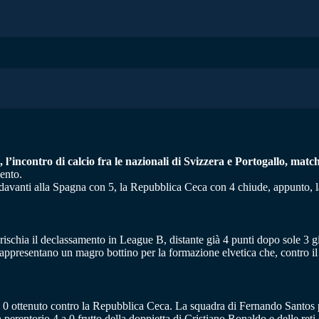
 l’incontro di calcio fra le nazionali di Svizzera e Portogallo, mat
mento.
, davanti alla Spagna con 5, la Repubblica Ceca con 4 chiude, appunto, l
ischia il declassamento in League B, distante già 4 punti dopo sole 3 g
 rappresentano un magro bottino per la formazione elvetica che, contro il 
a 0 ottenuto contro la Repubblica Ceca. La squadra di Fernando Santos p
n perentorio 4 a 0 frutto della doppietta di Cristiano Ronaldo e delle ret