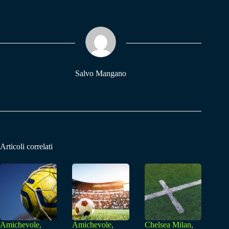
bo
ts
gr
ok
A
a
pp
m
Salvo Mangano
Articoli correlati
Amichevole,
Amichevole,
Chelsea Milan,