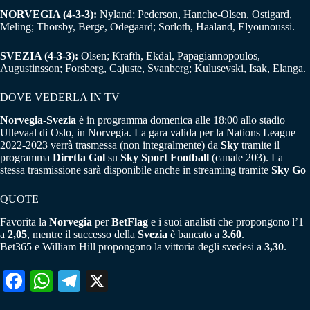
NORVEGIA (4-3-3):
Nyland; Pederson, Hanche-Olsen, Ostigard,
Meling; Thorsby, Berge, Odegaard; Sorloth, Haaland, Elyounoussi.
SVEZIA (4-3-3):
Olsen; Krafth, Ekdal, Papagiannopoulos,
Augustinsson; Forsberg, Cajuste, Svanberg; Kulusevski, Isak, Elanga.
DOVE VEDERLA IN TV
Norvegia-Svezia
è in programma domenica alle 18:00 allo stadio
Ullevaal di Oslo, in Norvegia. La gara valida per la Nations League
2022-2023 verrà trasmessa (non integralmente) da
Sky
tramite il
programma
Diretta Gol
su
Sky Sport Football
(canale 203). La
stessa trasmissione sarà disponibile anche in streaming tramite
Sky Go
QUOTE
Favorita la
Norvegia
per
BetFlag
e i suoi analisti che propongono l’1
a
2,05
, mentre il successo della
Svezia
è bancato a
3.60
.
Bet365 e William Hill propongono la vittoria degli svedesi a
3,30
.
Fa
W
Te
X
ce
ha
le