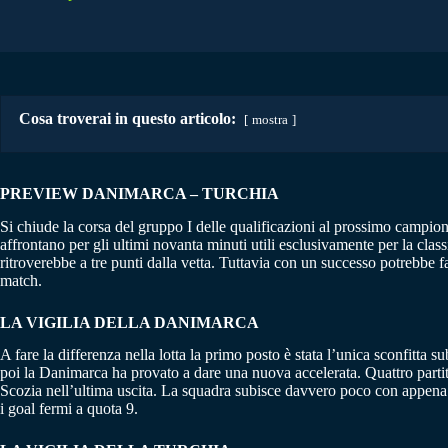
Cosa troverai in questo articolo:
mostra
PREVIEW DANIMARCA – TURCHIA
Si chiude la corsa del gruppo I delle qualificazioni al prossimo campio
affrontano per gli ultimi novanta minuti utili esclusivamente per la clas
ritroverebbe a tre punti dalla vetta. Tuttavia con un successo potrebbe fa
match.
LA VIGILIA DELLA DANIMARCA
A fare la differenza nella lotta la primo posto è stata l’unica sconfitta 
poi la Danimarca ha provato a dare una nuova accelerata. Quattro partite
Scozia nell’ultima uscita. La squadra subisce davvero poco con appena qu
i goal fermi a quota 9.