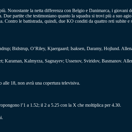
iù. Nonostante la netta differenza con Belgio e Danimarca, i giovani d
ia. Due partite che testimoniano quanto la squadra si trovi più a suo agi
 Contro le battistrada, quindi, due KO conditi da quattro reti subite e s
drup; Bidstrup, O’Riley, Kjaergaard; Isaksen, Daramy, Hojlund. Allen
et; Karaman, Kalmyrza, Sagnayev; Ussenov, Sviridov, Basmanov. Alle
alle 18, non avrà una copertura televisiva.
propongono l’1 a 1.52; il 2 a 5.25 con la X che moltiplica per 4.30.
i.