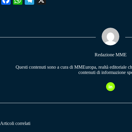
ce
ha
le
bo
ts
gr
ok
A
a
pp
m
Redazione MME
Questi contenuti sono a cura di MMEuropa, realtà editoriale c
contenuti di informazione spo
Articoli correlati