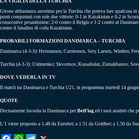
LA VIGILIA DELLA TURCHIA
Girone abbastanza anonimo per la Turchia che poteva fare qualcosa in p
punti conquistati con sole due vittorie: 0-1 in Kazakistan e 0-2 in Scoz
consecutive pesantissime: 2-0 contro il Belgio e 1-2 contro al Danimarca.
contro il fanalino di coda Kazakistan.
PROBABILI FORMAZIONI DANIMARCA – TURCHIA
Danimarca (4-3-3): Hermansen; Carstensen, Sery Larsen, Winther, Fren
Turchia (4-3-3): Ustimenko; Skvortsov, Kassabulat, Zumakhanov, Sov
DOVE VEDERLA IN TV
Il match tra Danimarca e Turchia U21, in programma martedì 14 giugno 
QUOTE
Decisamente favorita la Danimarca per
BetFlag
ed i suoi analisti che 
L’1 viene proposto a 1.48 da Eurobet; a 1.51 da Goldbet; a 1.50 da Sna
Fa
W
Te
X