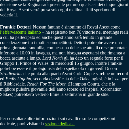
decisione se la Regina sarà presente per uno qualsiasi dei cinque giorni
del Royal Ascot verrà presa solo ogni mattina. Tutti speriamo di
vederla lì.
Frankie Dettori
. Nessun fantino è sinonimo di Royal Ascot come
l’effervescente italiano
– ha registrato ben 76 vittorie nei meetings reali
a cui ha partecipato ed anche quest’anno sarà tenuto in grande
considerazione tra i molti scommettitori. Dettori potrebbe avere una
prima giornata tranquilla, con nessuna delle sue attuali corse prenotate
inferiore a 10.00 in lavagna, ma non bisogna aspettarsi che rimanga a
bocca asciutta a lungo.
Lord North
gli ha dato un segnale forte per il
Gruppo 1, Prince of Wales, di mercoledì 15 giugno. Inoltre Frankie
potrebbe essere il protagonista dello spettacolo di giovedì 16 con
Stradivarius
che punta alla quarta Ascot Gold Cup e sarebbe un record
ed
Emily Upjohn
, seconda classificata delle Oaks inglesi, è in lizza per
il Ribblesdale.
Reach For The Moon
(Hampton Court), che è la
migliore puledra giovanile dell’anno scorso ed Inspiral (Coronation
Stakes) potrebbero vederlo finire la settimana in grande stile.
Per consultare altre informazioni sui cavalli e sulle competizioni
dedicate, puoi visitare la
sezione dedicata