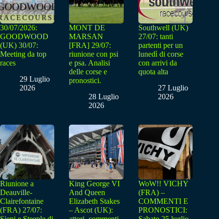
30/07/2026:
MONT DE
Southwell (UK)
GOODWOOD
MARSAN
27/07: tanti
(UK) 30/07:
[FRA] 29/07:
partenti per un
Meeting da top
riunione con psi
lunedì di corse
races
e psa. Analisi
con arrivi da
delle corse e
quota alta
29 Luglio
pronostici.
2026
27 Luglio
28 Luglio
2026
2026
Riunione a
King George VI
WoW!! VICHY
Deauville-
And Queen
(FRA) –
Clairefontaine
Elizabeth Stakes
COMMENTI E
(FRA) 27/07:
– Ascot (UK):
PRONOSTICI:
Siepi e Steeple di
attori, commenti,
Sabato 25 luglio