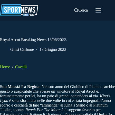
Salta
al
Cerca
contenuto
Royal Ascot Breaking News 13/06/2022.
Giusi Carbone
13 Giugno 2022
Home
/
Cavalli
Sua Maestà La Regina
. Nel suo anno del Giubileo di Platino, sarebbe
giusto o auspicabile che avesse un vincitore al Royal Ascot e,
fortunatamente per lei, ha un paio di grandi contenders al via.
King’s
Lynn
è stata sfortunata nelle due volte in cui è stata impegnata l’anno
scorso e cercherà di fare “ammenda” al King’s Stand o al Platinum
Jubilee, mentre
Reach For The Moon
è il soggetto favorito per
l’Hampton Court di giovedì 16 giugno. Dopo aver saltato il Derby, la