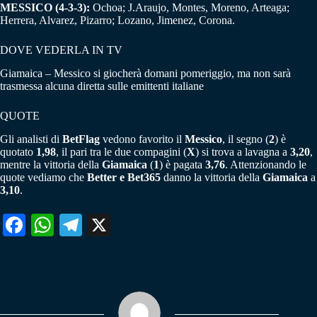
MESSICO (4-3-3):
Ochoa; J.Araujo, Montes, Moreno, Arteaga;
Herrera, Alvarez, Pizarro; Lozano, Jimenez, Corona.
DOVE VEDERLA IN TV
Giamaica – Messico si giocherà domani pomeriggio, ma non sarà
trasmessa alcuna diretta sulle emittenti italiane
QUOTE
Gli analisti di
BetFlag
vedono favorito il
Messico
, il segno (
2
) è
quotato
1,98
, il pari tra le due compagini (
X
) si trova a lavagna a
3,20
,
mentre la vittoria della
Giamaica
(
1
) è pagata
3,76
. Attenzionando le
quote vediamo che
Better e Bet365
danno la vittoria della
Giamaica
a
3,10
.
Fa
W
Te
X
ce
ha
le
bo
ts
gr
ok
A
a
pp
m