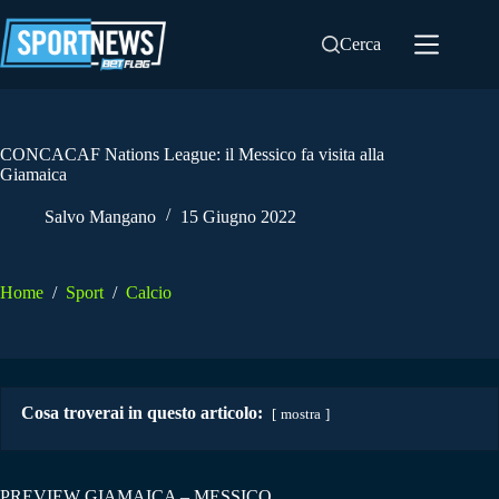
Salta
al
Cerca
contenuto
CONCACAF Nations League: il Messico fa visita alla
Giamaica
Salvo Mangano
15 Giugno 2022
Home
/
Sport
/
Calcio
Cosa troverai in questo articolo:
mostra
PREVIEW GIAMAICA – MESSICO