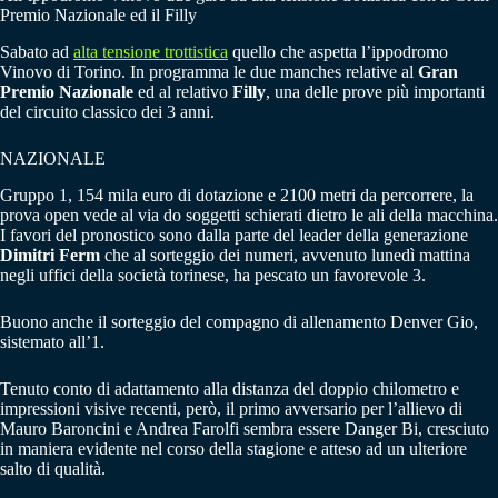
Premio Nazionale ed il Filly
Sabato ad
alta tensione trottistica
quello che aspetta l’ippodromo
Vinovo di Torino. In programma le due manches relative al
Gran
Premio Nazionale
ed al relativo
Filly
, una delle prove più importanti
del circuito classico dei 3 anni.
NAZIONALE
Gruppo 1, 154 mila euro di dotazione e 2100 metri da percorrere, la
prova open vede al via do soggetti schierati dietro le ali della macchina.
I favori del pronostico sono dalla parte del leader della generazione
Dimitri Ferm
che al sorteggio dei numeri, avvenuto lunedì mattina
negli uffici della società torinese, ha pescato un favorevole 3.
Buono anche il sorteggio del compagno di allenamento Denver Gio,
sistemato all’1.
Tenuto conto di adattamento alla distanza del doppio chilometro e
impressioni visive recenti, però, il primo avversario per l’allievo di
Mauro Baroncini e Andrea Farolfi sembra essere Danger Bi, cresciuto
in maniera evidente nel corso della stagione e atteso ad un ulteriore
salto di qualità.