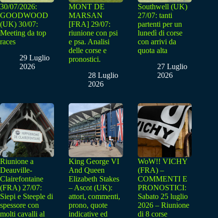
30/07/2026:
MONT DE
Southwell (UK)
GOODWOOD
MARSAN
27/07: tanti
(UK) 30/07:
[FRA] 29/07:
partenti per un
Meeting da top
riunione con psi
lunedì di corse
races
e psa. Analisi
con arrivi da
delle corse e
quota alta
29 Luglio
pronostici.
2026
27 Luglio
28 Luglio
2026
2026
Riunione a
King George VI
WoW!! VICHY
Deauville-
And Queen
(FRA) –
Clairefontaine
Elizabeth Stakes
COMMENTI E
(FRA) 27/07:
– Ascot (UK):
PRONOSTICI:
Siepi e Steeple di
attori, commenti,
Sabato 25 luglio
spessore con
prono, quote
2026 – Riunione
molti cavalli al
indicative ed
di 8 corse