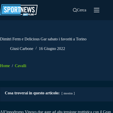
Salta
al
Cerca
contenuto
Dimitri Ferm e Delicious Gar sabato i favoriti a Torino
Giusi Carbone
16 Giugno 2022
Home
/
Cavalli
Cosa troverai in questo articolo:
mostra
All’ippodromo Vinovo due gare ad alta tensione trottistica con il Gran