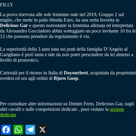
FILLY
La prova riservata alle sole femmine nate nel 2019, Gruppo 2 sul
miglio, che mette in palio 66mila Euro, ha una netta favorita in
Delicious Gar
e questo nonostante la femmina allenata ed interpretata
da Alessandro Gocciadoro abbia sorteggiato un poco invitante 10 fra le
12 che possono prendere da regolamento il via.
La superiorità della 3 anni nata sui prati della famiglia D’Angelo al
Garigliano è però tanta e tale da non poter prescindere da lei almeno a
livello di pronostico.
Curiosità per il ritorno in Italia di
Doyourbest
, acquistata da proprietari
svedesi ed ora agli ordini di
Bjorn Goop
.
Per consultare altre informazioni su Dimitri Ferm, Delicious Gar, sugli
altri cavalli e sulle competizioni dedicate , puoi visitare la
sezione
dedicata
Fa
W
Te
X