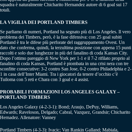
squadra è naturalmente Chicharito Hernandez autore di 6 goal sui 17
totali.
LA VIGILIA DEI PORTLAND TIMBERS
Se parliamo di numeri, Portland ha segnato più di Los Angeles. Il vero
problema dei Timbers, però, è la fase difensiva: con 25 goal subiti
Portland è tra le difese più perforate del raggruppamento Ovest. Un
dato che conferma, quindi, la terzultima posizione con appena 15 punti
raccolti e solo due lunghezze in più del fanalino di coda Kansas City.
Dopo l’ottimo pareggio di New York per 1-1 e il 7-2 rifilato proprio al
fanalino di coda Kansas, Portland è piombata in una crisi nera con tre
sconfitte consecutive: 3-2 contro San Jose, 0-2 contro Philadelphia e 2-
1 in casa dell’Inter Miami. Tra i giocatori da tenere d’occhio c’è
Tuiloma con 5 reti e Chara con 3 goal e 4 assist.
PROBABILI FORMAZIONI LOS ANGELES GALAXY –
PORTLAND TIMBERS
Los Angeles Galaxy (4-2-3-1): Bond; Araujo, DePuy, Williams,
Edwards; Raveloson, Delgado; Cabral, Vazquez, Grandsir; Chicharito
Hernadez. Allenatore: Vanney
Portland Timbers (4-3-3): Ivacic; Van Rankin Galland; Mabiala,