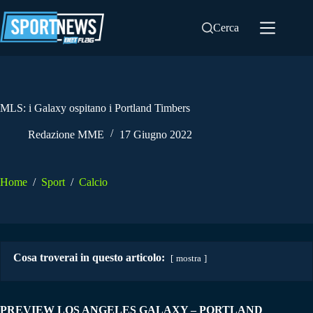
Salta
al
Cerca
contenuto
MLS: i Galaxy ospitano i Portland Timbers
Redazione MME
17 Giugno 2022
Home
/
Sport
/
Calcio
Cosa troverai in questo articolo:
mostra
PREVIEW LOS ANGELES GALAXY – PORTLAND