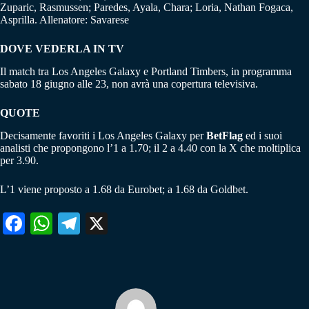
Zuparic, Rasmussen; Paredes, Ayala, Chara; Loria, Nathan Fogaca,
Asprilla. Allenatore: Savarese
DOVE VEDERLA IN TV
Il match tra Los Angeles Galaxy e Portland Timbers, in programma
sabato 18 giugno alle 23, non avrà una copertura televisiva.
QUOTE
Decisamente favoriti i Los Angeles Galaxy per
BetFlag
ed i suoi
analisti che propongono l’1 a 1.70; il 2 a 4.40 con la X che moltiplica
per 3.90.
L’1 viene proposto a 1.68 da Eurobet; a 1.68 da Goldbet.
Fa
W
Te
X
ce
ha
le
bo
ts
gr
ok
A
a