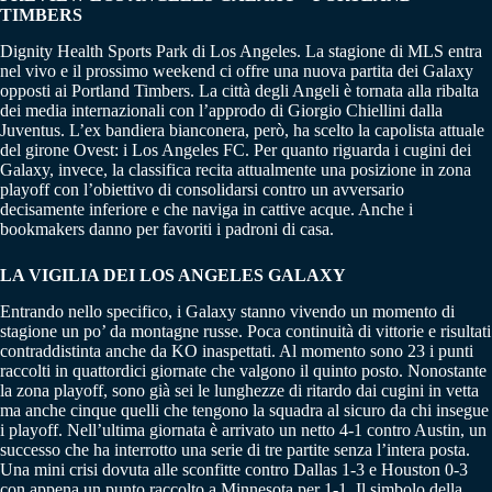
TIMBERS
Dignity Health Sports Park di Los Angeles. La stagione di MLS entra
nel vivo e il prossimo weekend ci offre una nuova partita dei Galaxy
opposti ai Portland Timbers. La città degli Angeli è tornata alla ribalta
dei media internazionali con l’approdo di Giorgio Chiellini dalla
Juventus. L’ex bandiera bianconera, però, ha scelto la capolista attuale
del girone Ovest: i Los Angeles FC. Per quanto riguarda i cugini dei
Galaxy, invece, la classifica recita attualmente una posizione in zona
playoff con l’obiettivo di consolidarsi contro un avversario
decisamente inferiore e che naviga in cattive acque. Anche i
bookmakers danno per favoriti i padroni di casa.
LA VIGILIA DEI LOS ANGELES GALAXY
Entrando nello specifico, i Galaxy stanno vivendo un momento di
stagione un po’ da montagne russe. Poca continuità di vittorie e risultati
contraddistinta anche da KO inaspettati. Al momento sono 23 i punti
raccolti in quattordici giornate che valgono il quinto posto. Nonostante
la zona playoff, sono già sei le lunghezze di ritardo dai cugini in vetta
ma anche cinque quelli che tengono la squadra al sicuro da chi insegue
i playoff. Nell’ultima giornata è arrivato un netto 4-1 contro Austin, un
successo che ha interrotto una serie di tre partite senza l’intera posta.
Una mini crisi dovuta alle sconfitte contro Dallas 1-3 e Houston 0-3
con appena un punto raccolto a Minnesota per 1-1. Il simbolo della