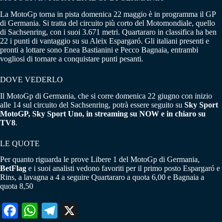
La MotoGp torna in pista domenica 22 maggio è in programma il GP
di Germania. Si tratta del circuito più corto del Motomondiale, quello
di Sachsenring, con i suoi 3.671 metri. Quartararo in classifica ha ben
22 i punti di vantaggio su su Aleix Espargaró. Gli italiani presenti e
pronti a lottare sono Enea Bastianini e Pecco Bagnaia, entrambi
vogliosi di tornare a conquistare punti pesanti.
DOVE VEDERLO
Il MotoGp di Germania, che si corre domenica 22 giugno con inizio
alle 14 sul circuito del Sachsenring, potrà essere seguito su
Sky Sport
MotoGP, Sky Sport Uno, in streaming su NOW e in chiaro su
TV8
.
LE QUOTE
Per quanto riguarda le prove Libere 1 del MotoGp di Germania,
BetFlag
e i suoi analisti vedono favoriti per il primo posto Espargaró e
Rins, a lavagna a 4 a seguire Quartararo a quota 6,00 e Bagnaia a
quota 8,50
Fa
W
Te
X