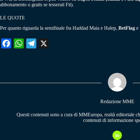
abbonamento o gratis se tesserati Fit).
LE QUOTE
Per quanto riguarda la semifinale fra Haddad Maia e Halep,
BetFlag
e 
Fa
W
Te
X
ce
ha
le
bo
ts
gr
ok
A
a
pp
m
Redazione MME
Questi contenuti sono a cura di MMEuropa, realtà editoriale c
contenuti di informazione spo