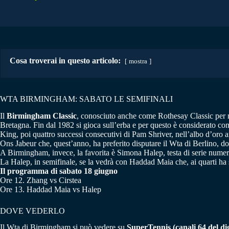
Cosa troverai in questo articolo:
mostra
WTA BIRMINGHAM: SABATO LE SEMIFINALI
Il
Birmingham Classic
, conosciuto anche come Rothesay Classic per m
Bretagna. Fin dal 1982 si gioca sull’erba e per questo è considerato co
King, poi quattro successi consecutivi di Pam Shriver, nell’albo d’oro 
Ons Jabeur che, quest’anno, ha preferito disputare il Wta di Berlino, do
A Birmingham, invece, la favorita è Simona Halep, testa di serie nume
La Halep, in semifinale, se la vedrà con Haddad Maia che, ai quarti ha su
Il programma di sabato 18 giugno
Ore 12. Zhang vs Cirstea
Ore 13. Haddad Maia vs Halep
DOVE VEDERLO
Il Wta di Birmingham si può vedere su
SuperTennis (canali 64 del dig