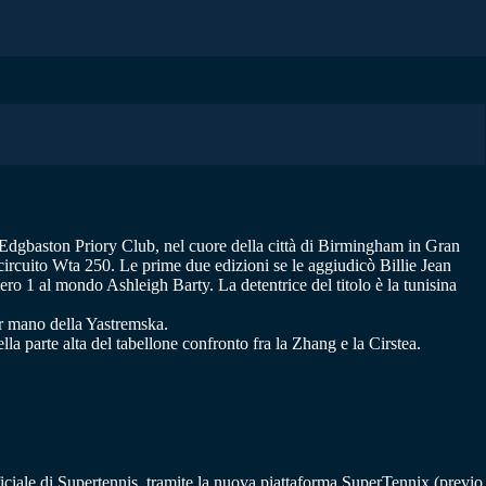
 Edgbaston Priory Club, nel cuore della città di Birmingham in Gran
ircuito Wta 250. Le prime due edizioni se le aggiudicò Billie Jean
o 1 al mondo Ashleigh Barty. La detentrice del titolo è la tunisina
er mano della Yastremska.
la parte alta del tabellone confronto fra la Zhang e la Cirstea.
fficiale di Supertennis, tramite la nuova piattaforma SuperTennix (previo