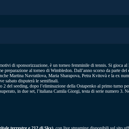
otivi di sponsorizzazione, è un torneo femminile di tennis. Si gioca al
me preparazione al torneo di Wimbledon. Dall’anno scorso da parte del c
anche Martina Navratilova, Maria Sharapova, Petra Kvitovà e la ex numer
ve sabato disputerà le semifinali.
ro 2 del seeding, dopo l’eliminazione della Ostapenko al primo turno p
perato, in due set, l’italiana Camila Giorgi, testa di serie numero 3. Nel
itale terrestre e 212 di Sky)
, con live streaming disponibili sul sito u