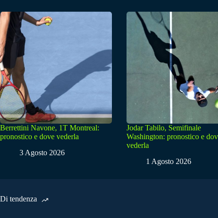
Berrettini Navone, 1T Montreal:
Jodar Tabilo, Semifinale
pronostico e dove vederla
Washington: pronostico e do
vederla
3 Agosto 2026
1 Agosto 2026
Di tendenza