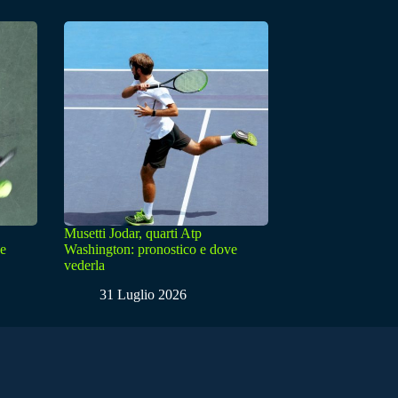
Musetti Jodar, quarti Atp
ve
Washington: pronostico e dove
vederla
31 Luglio 2026