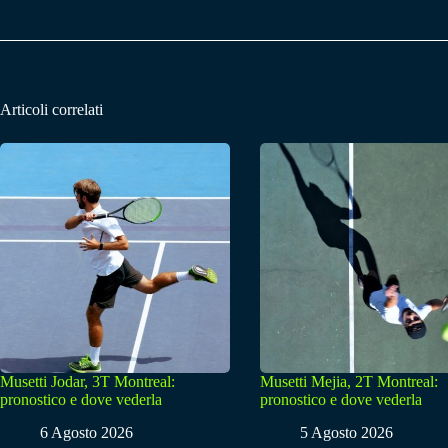
Articoli correlati
Musetti Jodar, 3T Montreal:
Musetti Mejia, 2T Montreal:
pronostico e dove vederla
pronostico e dove vederla
6 Agosto 2026
5 Agosto 2026