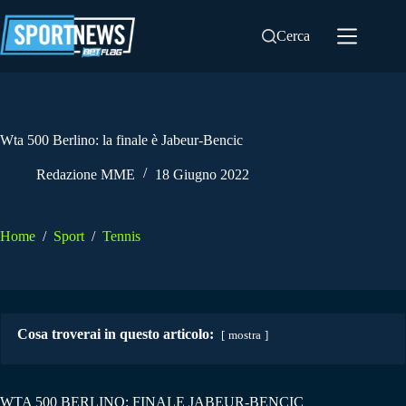
Salta
al
Cerca
contenuto
Wta 500 Berlino: la finale è Jabeur-Bencic
Redazione MME
18 Giugno 2022
Home
/
Sport
/
Tennis
Cosa troverai in questo articolo:
mostra
WTA 500 BERLINO: FINALE JABEUR-BENCIC