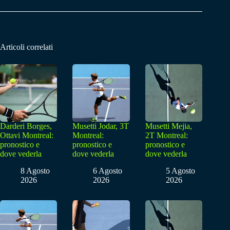
Articoli correlati
Darderi Borges,
Musetti Jodar, 3T
Musetti Mejia,
Ottavi Montreal:
Montreal:
2T Montreal:
pronostico e
pronostico e
pronostico e
dove vederla
dove vederla
dove vederla
8 Agosto
6 Agosto
5 Agosto
2026
2026
2026