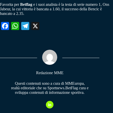
Favorita per
Betflag
e i suoi analista è la testa di serie numero 1, Ons
Jabeur, la cui vittoria è bancata a 1.60, il successo della Bencic è
bancato a 2.35.
Fa
W
Te
X
ce
ha
le
bo
ts
gr
ok
A
a
pp
m
Redazione MME
Questi contenuti sono a cura di MMEuropa,
realtà editoriale che su Sportnews.BetFlag cura e
sviluppa contenuti di informazione sportiva.