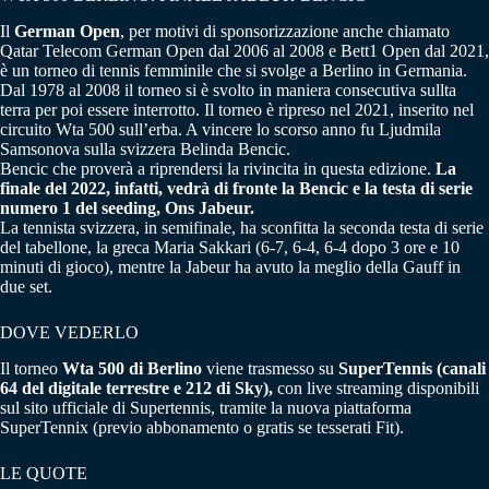
Il
German Open
, per motivi di sponsorizzazione anche chiamato
Qatar Telecom German Open dal 2006 al 2008 e Bett1 Open dal 2021,
è un torneo di tennis femminile che si svolge a Berlino in Germania.
Dal 1978 al 2008 il torneo si è svolto in maniera consecutiva sullta
terra per poi essere interrotto. Il torneo è ripreso nel 2021, inserito nel
circuito Wta 500 sull’erba. A vincere lo scorso anno fu Ljudmila
Samsonova sulla svizzera Belinda Bencic.
Bencic che proverà a riprendersi la rivincita in questa edizione.
La
finale del 2022, infatti, vedrà di fronte la Bencic e la testa di serie
numero 1 del seeding, Ons Jabeur.
La tennista svizzera, in semifinale, ha sconfitta la seconda testa di serie
del tabellone, la greca Maria Sakkari (6-7, 6-4, 6-4 dopo 3 ore e 10
minuti di gioco), mentre la Jabeur ha avuto la meglio della Gauff in
due set.
DOVE VEDERLO
Il torneo
Wta 500 di Berlino
viene trasmesso su
SuperTennis
(canali
64 del digitale terrestre e 212 di Sky),
con live streaming disponibili
sul sito ufficiale di Supertennis, tramite la nuova piattaforma
SuperTennix (previo abbonamento o gratis se tesserati Fit).
LE QUOTE