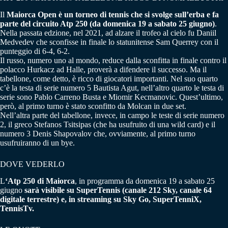
Il
Maiorca Open
è un torneo di tennis che si svolge sull’erba e fa
parte del circuito Atp 250 (da domenica 19 a sabato 25 giugno)
.
Nella passata edzione, nel 2021, ad alzare il trofeo al cielo fu Daniil
Medvedev che sconfisse in finale lo statunitense Sam Querrey con il
punteggio di 6-4, 6-2.
Il russo, numero uno al mondo, reduce dalla sconfitta in finale contro il
polacco Hurkacz ad Halle, proverà a difendere il successo. Ma il
tabellone, come detto, è ricco di giocatori importanti. Nel suo quarto
c’è la testa di serie numero 5 Bautista Agut, nell’altro quarto le testa di
serie sono Pablo Carreno Busta e Miomir Kecmanovic. Quest’ultimo,
però, al primo turno è stato sconfitto da Molcan in due set.
Nell’altra parte del tabellone, invece, in campo le teste di serie numero
2, il greco Stefanos Tsitsipas (che ha usufruito di una wild card) e il
numero 3 Denis Shapovalov che, ovviamente, al primo turno
usufruiranno di un bye.
DOVE VEDERLO
L
‘Atp 250 di Maiorca
, in programma da domenica 19 a sabato 25
giugno
sarà visibile su SuperTennis (canale 212 Sky, canale 64
digitale terrestre) e, in streaming su Sky Go, SuperTenniX,
TennisTv.